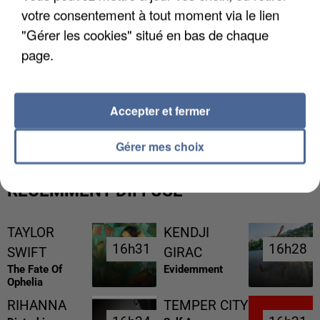
votre consentement à tout moment via le lien
"Gérer les cookies" situé en bas de chaque
page.
L’UN DES FONDATEURS SUPPOSÉS DE LA DZ
Accepter et fermer
MAFIA INTERPELLÉ EN ALGÉRIE
Gérer mes choix
RÉCEMMENT DIFFUSÉ
TAYLOR
KENDJI
16h31
16h31
16h28
16h28
SWIFT
GIRAC
The Fate Of
Evidemment
Ophelia
RIHANNA
TEMPER CITY