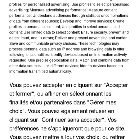
profiles for personalised advertising; Use profiles to select personalised
advertising; Measure advertising performance; Measure content
performance; Understand audiences through statistics or combinations
of data from different sources; Develop and improve services; Create
profiles to personalise content; Use profiles to select personalised
content; Use limited data to select content; Ensure security, prevent and
detect fraud, and fix errors; Deliver and present advertising and content;
Save and communicate privacy choices. These technologies may
process personal data such as IP address and browsing data to offer
following functionalities: Identify devices based on information actively
requested; Use precise geolocation data; Match and combine data from
APRÈS TOUTES CES CANICULES, LES REFUGES
other data sources; Link different devices; Identify devices based on
DE FAUNE SAUVAGE SONT...
information transmitted automatically.
Vous pouvez accepter en cliquant sur "Accepter
et fermer", ou affiner en sélectionnant les
finalités et/ou partenaires dans "Gérer mes
choix". Vous pouvez également refuser en
cliquant sur "Continuer sans accepter". Vos
préférences ne s'appliqueront que pour ce site.
Vous pouvez mettre à jour vos choix, ou retirer