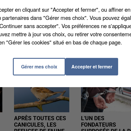
'y tiennent habituellement. Les deux du centre-ville 
pter en cliquant sur "Accepter et fermer", ou affiner en
se pour éviter toute propagation du coronavirus alors
/ou partenaires dans "Gérer mes choix". Vous pouvez éga
ette semaine. Toutes les mesures sont donc bonnes 
"Continuer sans accepter". Vos préférences ne s'appliqu
 prochain mais pourra être reconduit en cas de besoin
uvez mettre à jour vos choix, ou retirer votre consenteme
en "Gérer les cookies" situé en bas de chaque page.
Gérer mes choix
Accepter et fermer
APRÈS TOUTES CES
L’UN DES
CANICULES, LES
FONDATEURS