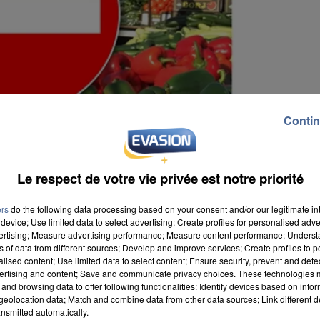
Contin
Le respect de votre vie privée est notre priorité
ers
do the following data processing based on your consent and/or our legitimate int
device; Use limited data to select advertising; Create profiles for personalised adver
vertising; Measure advertising performance; Measure content performance; Unders
ns of data from different sources; Develop and improve services; Create profiles to 
alised content; Use limited data to select content; Ensure security, prevent and detect
ertising and content; Save and communicate privacy choices. These technologies
and browsing data to offer following functionalities: Identify devices based on infor
eolocation data; Match and combine data from other data sources; Link different de
e le coronavirus, la mairie de Mantes-la-Jolie a décid
nsmitted automatically.