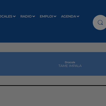
OCALES
RADIO
EMPLOI
AGENDA
Dracula
TAME IMPALA