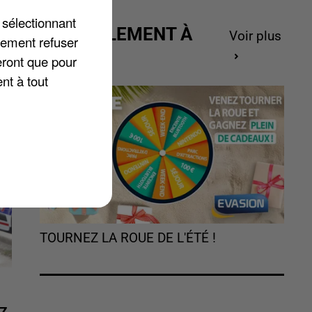
et
 sélectionnant
ACTUELLEMENT À
Voir plus
lement refuser
à
GAGNER
eront que pour
.
nt à tout
TOURNEZ LA ROUE DE L'ÉTÉ !