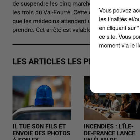
de suspendre les cinq marchés alimentaires qui s
Vous pouvez acce
les trois du Val-Fourré. Cette décision a été pri
les finalités et
que les médecins attendent une vague de cas c
en cliquant sur 
prendre. Cet arrêté est valable jusqu'au 31 mars
ce site. Vous po
moment via le li
LES ARTICLES LES PLUS VUS
IL TUE SON FILS ET
INCENDIES : L’ÎLE-
ENVOIE DES PHOTOS
DE-FRANCE LANCE