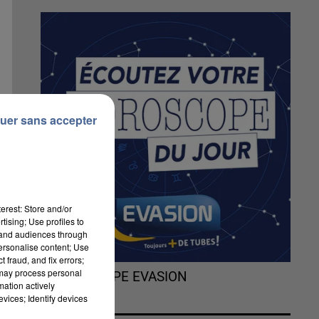
uer sans accepter
erest: Store and/or
tising; Use profiles to
tand audiences through
personalise content; Use
 fraud, and fix errors;
 may process personal
L'HOROSCOPE EVASION
mation actively
vices; Identify devices
é