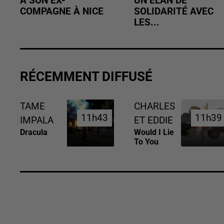
À SON EX-
UN ÉLAN DE
COMPAGNE À NICE
SOLIDARITÉ AVEC
LES...
RÉCEMMENT DIFFUSÉ
TAME
CHARLES
11h43
11h43
11h39
11h39
IMPALA
ET EDDIE
Dracula
Would I Lie
To You