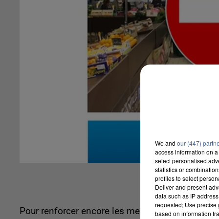
We and
our (447) partn
access information on a 
select personalised ad
statistics or combinatio
profiles to select person
Deliver and present adv
data such as IP address 
requested; Use precise g
Pour renforcer encore les mesures de lutte contr
based on information tra