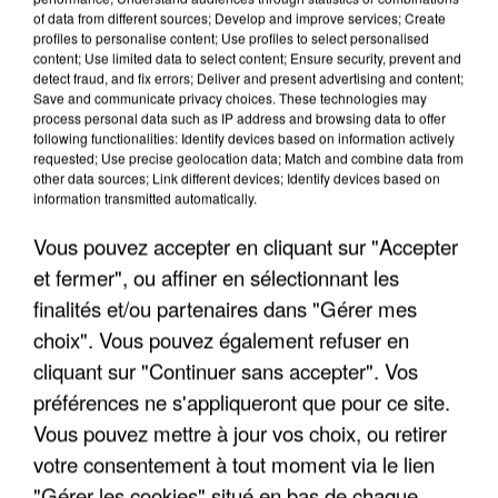
of data from different sources; Develop and improve services; Create
profiles to personalise content; Use profiles to select personalised
content; Use limited data to select content; Ensure security, prevent and
detect fraud, and fix errors; Deliver and present advertising and content;
Save and communicate privacy choices. These technologies may
UNE TOURISTE DE L’OISE EMPORTÉE PAR UNE
process personal data such as IP address and browsing data to offer
COULÉE DE BOUE EN HAUTE-SAVOIE
following functionalities: Identify devices based on information actively
requested; Use precise geolocation data; Match and combine data from
other data sources; Link different devices; Identify devices based on
information transmitted automatically.
Vous pouvez accepter en cliquant sur "Accepter
et fermer", ou affiner en sélectionnant les
finalités et/ou partenaires dans "Gérer mes
choix". Vous pouvez également refuser en
cliquant sur "Continuer sans accepter". Vos
préférences ne s'appliqueront que pour ce site.
Vous pouvez mettre à jour vos choix, ou retirer
votre consentement à tout moment via le lien
"Gérer les cookies" situé en bas de chaque