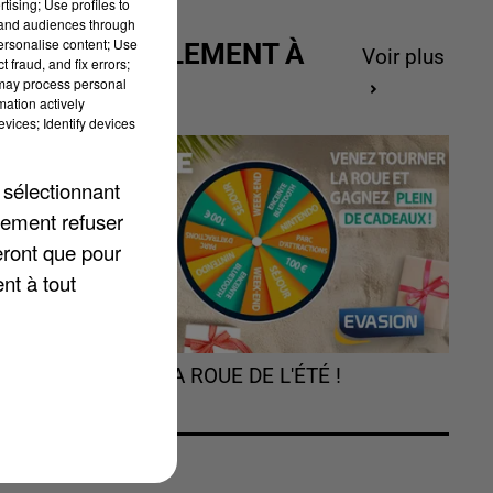
tising; Use profiles to
tand audiences through
personalise content; Use
ACTUELLEMENT À
Voir plus
 fraud, and fix errors;
GAGNER
 may process personal
mation actively
vices; Identify devices
 sélectionnant
lement refuser
s
eront que pour
nt à tout
és
TOURNEZ LA ROUE DE L'ÉTÉ !
1