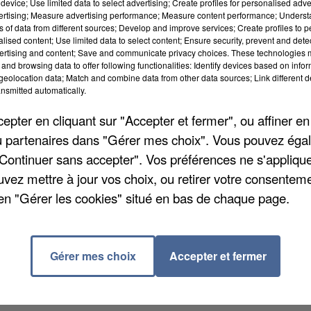
device; Use limited data to select advertising; Create profiles for personalised adver
vertising; Measure advertising performance; Measure content performance; Unders
ns of data from different sources; Develop and improve services; Create profiles to 
alised content; Use limited data to select content; Ensure security, prevent and detect
ertising and content; Save and communicate privacy choices. These technologies
and browsing data to offer following functionalities: Identify devices based on infor
eolocation data; Match and combine data from other data sources; Link different de
nsmitted automatically.
pter en cliquant sur "Accepter et fermer", ou affiner en
olaté, organisé par le Club 41 de Provins.
/ou partenaires dans "Gérer mes choix". Vous pouvez éga
gratuits pour enfants, en présence de plusieurs grand
"Continuer sans accepter". Vos préférences ne s'appliqu
e pâtisseries, ce salon organise le concours du
uvez mettre à jour vos choix, ou retirer votre consenteme
i 4 et dimanche 5 octobre 2014, de 10h à 18h, au
en "Gérer les cookies" situé en bas de chaque page.
 du Gal de Delort, en Centre-ville. Tarif 2 euros, revers
ntes - gratuit moins de 10 ans. Renseignements et
 10 rue de la Friperie au 01 60 58 95 40 ou 06 22 47 7
Gérer mes choix
Accepter et fermer