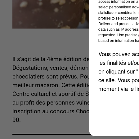
access information on a 
select personalised ad
statistics or combinatio
profiles to select person
Deliver and present adv
data such as IP address 
requested; Use precise g
based on information tra
Vous pouvez acce
Il s'agit de la
4ème édition de cet événement choc
les finalités et
Dégustations, ventes, démonstrations, ateliers 
en cliquant sur 
chocolatiers sont prévus. Pour les passionnés d
ce site. Vous po
meilleur macaron. Cette édition aura lieu samed
moment via le li
Centre culturel et sportif de Saint-Ayoul - 10, rue
au profit des personnes vulnérables et dépenda
inscription au concours Chocolaterie Gaufillier,
90.