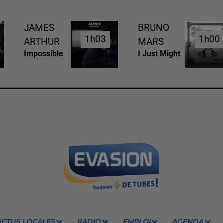
JAMES
BRUNO
1h03
1h03
1h00
1h00
ARTHUR
MARS
Impossible
I Just Might
ACTUS LOCALES
RADIO
EMPLOI
AGENDA