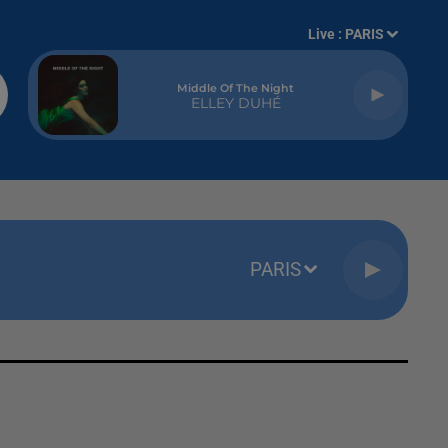
Live :
PARIS
Middle Of The Night
ELLEY DUHÉ
PARIS