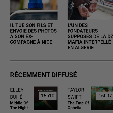
IL TUE SON FILS ET
L’UN DES
ENVOIE DES PHOTOS
FONDATEURS
À SON EX-
SUPPOSÉS DE LA D
COMPAGNE À NICE
MAFIA INTERPELLÉ
EN ALGÉRIE
RÉCEMMENT DIFFUSÉ
ELLEY
TAYLOR
16h10
16h10
16h07
16h07
DUHÉ
SWIFT
Middle Of
The Fate Of
The Night
Ophelia