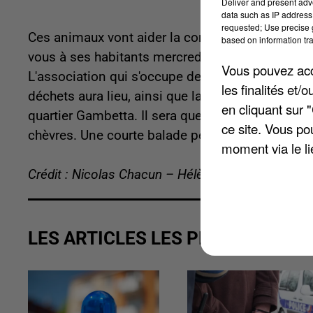
Deliver and present adv
data such as IP address 
requested; Use precise g
Ces animaux vont aider la commune à entretenir 
based on information tra
vous à ses habitants mercredi 27 avril à 15 heure
Vous pouvez acce
L'association qui s'occupe des animaux, le Pré 
les finalités et
déchets aura lieu, ainsi que la présentation de
en cliquant sur 
quartier Gambetta. Il sera question des bonnes 
ce site. Vous po
chèvres. Une courte balade permettra d'emmener
moment via le li
Crédit : Nicolas Chacun – Hélène Virat
LES ARTICLES LES PLUS VUS