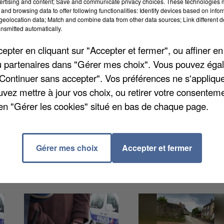
ertising and content; Save and communicate privacy choices. These technologies
and browsing data to offer following functionalities: Identify devices based on infor
eolocation data; Match and combine data from other data sources; Link different de
les différents espaces verts. La mairie donne rendez
nsmitted automatically.
s, au parc le Petit Blanc, rue Anatole France.
pter en cliquant sur "Accepter et fermer", ou affiner en
des Cités, a prévu une animation. Un ramassage de
/ou partenaires dans "Gérer mes choix". Vous pouvez éga
s « Responsables Surveillance Animaux », des jeunes d
"Continuer sans accepter". Vos préférences ne s'appliqu
pratiques pour ne pas déranger les moutons et
uvez mettre à jour vos choix, ou retirer votre consenteme
 les bêtes du camion à leur enclos.
en "Gérer les cookies" situé en bas de chaque page.
Gérer mes choix
Accepter et fermer