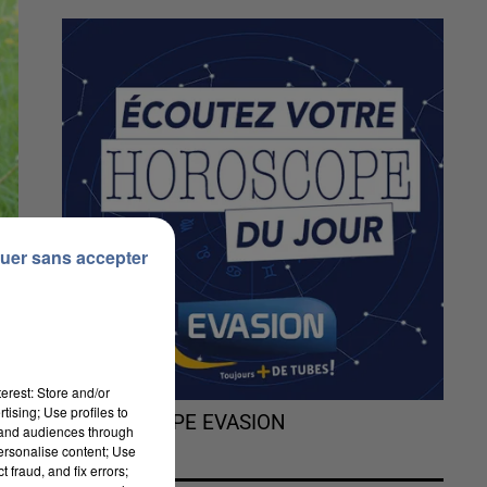
uer sans accepter
erest: Store and/or
tising; Use profiles to
L'HOROSCOPE EVASION
tand audiences through
personalise content; Use
 fraud, and fix errors;