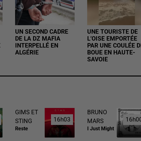
UN SECOND CADRE
UNE TOURISTE DE
DE LA DZ MAFIA
L’OISE EMPORTÉE
Z
INTERPELLÉ EN
PAR UNE COULÉE D
ALGÉRIE
BOUE EN HAUTE-
SAVOIE
GIMS ET
BRUNO
16h03
16h03
16h0
16h0
STING
MARS
Reste
I Just Might