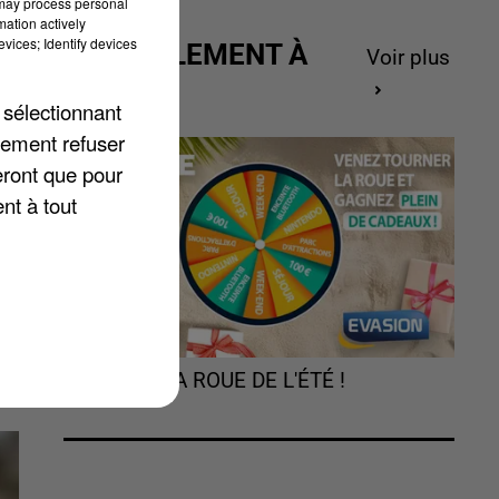
 may process personal
mation actively
vices; Identify devices
ACTUELLEMENT À
Voir plus
-
GAGNER
 sélectionnant
lement refuser
u
eront que pour
nt à tout
TOURNEZ LA ROUE DE L'ÉTÉ !