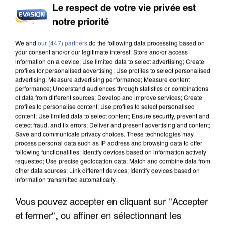
Le respect de votre vie privée est
INCENDIES : L’ÎLE-DE-FRANCE LANCE UN ÉLAN
notre priorité
DE SOLIDARITÉ AVEC LES...
We and
our (447) partners
do the following data processing based on
your consent and/or our legitimate interest: Store and/or access
information on a device; Use limited data to select advertising; Create
profiles for personalised advertising; Use profiles to select personalised
advertising; Measure advertising performance; Measure content
performance; Understand audiences through statistics or combinations
of data from different sources; Develop and improve services; Create
profiles to personalise content; Use profiles to select personalised
content; Use limited data to select content; Ensure security, prevent and
detect fraud, and fix errors; Deliver and present advertising and content;
Save and communicate privacy choices. These technologies may
process personal data such as IP address and browsing data to offer
following functionalities: Identify devices based on information actively
requested; Use precise geolocation data; Match and combine data from
other data sources; Link different devices; Identify devices based on
information transmitted automatically.
Vous pouvez accepter en cliquant sur "Accepter
APRÈS TOUTES CES CANICULES, LES REFUGES
et fermer", ou affiner en sélectionnant les
DE FAUNE SAUVAGE SONT...