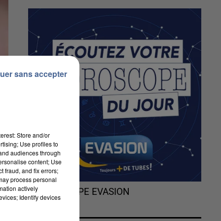
uer sans accepter
erest: Store and/or
tising; Use profiles to
tand audiences through
personalise content; Use
 fraud, and fix errors;
 may process personal
mation actively
L'HOROSCOPE EVASION
vices; Identify devices