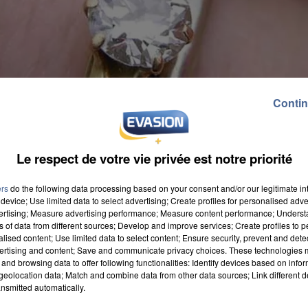
Contin
Le respect de votre vie privée est notre priorité
ers
do the following data processing based on your consent and/or our legitimate int
device; Use limited data to select advertising; Create profiles for personalised adver
vertising; Measure advertising performance; Measure content performance; Unders
ns of data from different sources; Develop and improve services; Create profiles to 
alised content; Use limited data to select content; Ensure security, prevent and detect
ertising and content; Save and communicate privacy choices. These technologies
and browsing data to offer following functionalities: Identify devices based on infor
eolocation data; Match and combine data from other data sources; Link different de
nsmitted automatically.
riolé un pavillon à Fourqueux. C'est ce dont ont