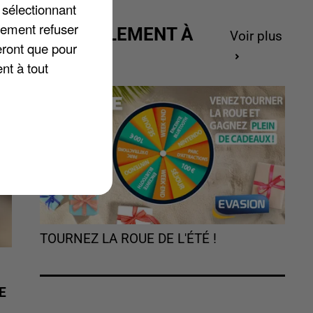
 sélectionnant
lement refuser
ACTUELLEMENT À
Voir plus
eront que pour
GAGNER
nt à tout
TOURNEZ LA ROUE DE L'ÉTÉ !
E