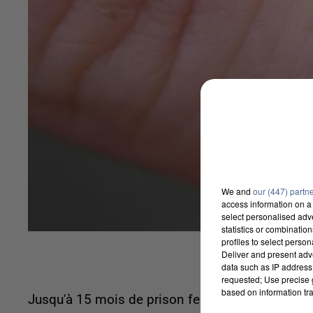
We and
our (447) partn
access information on a 
select personalised ad
statistics or combinatio
profiles to select person
Deliver and present adv
data such as IP address 
requested; Use precise g
based on information tra
Jusqu'à 15 mois de prison ferme pour avoir camb