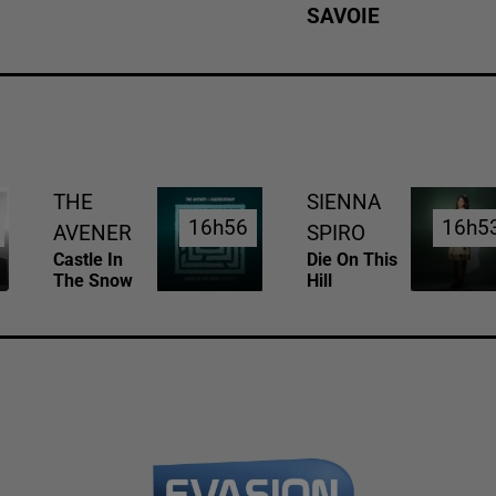
SAVOIE
THE
SIENNA
16h56
16h56
16h5
16h5
AVENER
SPIRO
Castle In
Die On This
The Snow
Hill