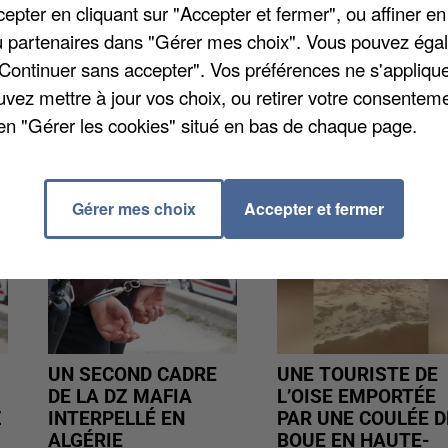
, très tôt dans la matinée par le tribunal
pter en cliquant sur "Accepter et fermer", ou affiner en
r environ 800 euros de bijoux fantaisie aurait été
/ou partenaires dans "Gérer mes choix". Vous pouvez éga
pour faire appel de cette décision.
"Continuer sans accepter". Vos préférences ne s'appliqu
uvez mettre à jour vos choix, ou retirer votre consenteme
en "Gérer les cookies" situé en bas de chaque page.
Gérer mes choix
Accepter et fermer
UN SECOND CADRE
UNE TOURISTE DE
DE LA DZ MAFIA
L’OISE EMPORTÉE
Z
INTERPELLÉ EN
PAR UNE COULÉE D
ALGÉRIE
BOUE EN HAUTE-