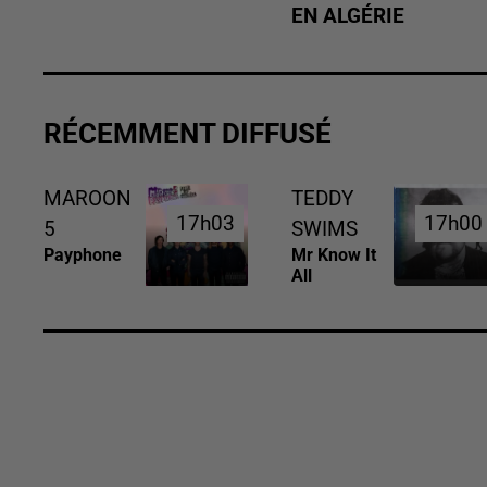
EN ALGÉRIE
RÉCEMMENT DIFFUSÉ
MAROON
TEDDY
17h03
17h03
17h00
17h00
5
SWIMS
Payphone
Mr Know It
All