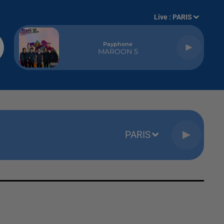
Live :
PARIS
Payphone
MAROON 5
PARIS