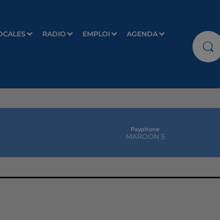
OCALES
RADIO
EMPLOI
AGENDA
Payphone
MAROON 5