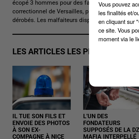
écopé 3 hommes pour des faits remontant à mardi
Vous pouvez acce
correctionnel de Versailles, précise
78 Actu
. Pou
les finalités et
dérobés. Les malfaiteurs disposent de 10 jours 
en cliquant sur 
ce site. Vous po
moment via le li
LES ARTICLES LES PLUS VUS
IL TUE SON FILS ET
L’UN DES
ENVOIE DES PHOTOS
FONDATEURS
À SON EX-
SUPPOSÉS DE LA D
COMPAGNE À NICE
MAFIA INTERPELLÉ