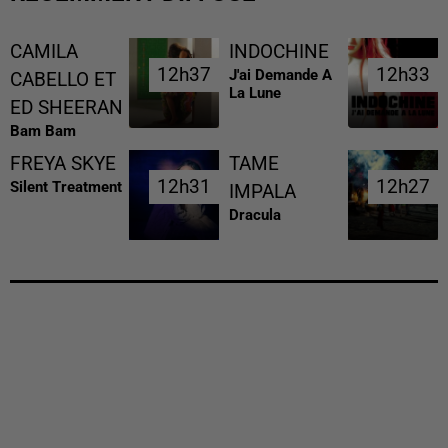
CAMILA
INDOCHINE
12h37
12h37
12h33
12h33
J'ai Demande A
CABELLO ET
La Lune
ED SHEERAN
Bam Bam
FREYA SKYE
TAME
12h31
12h31
12h27
12h27
Silent Treatment
IMPALA
Dracula