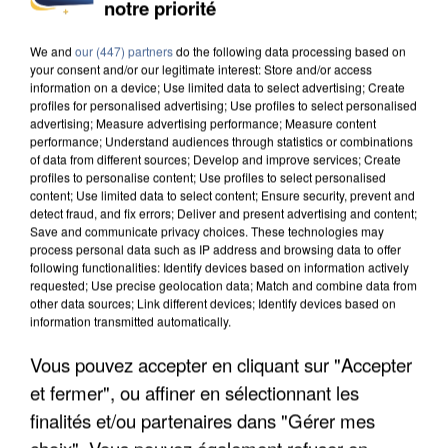
notre priorité
COULÉE DE BOUE EN HAUTE-SAVOIE
We and
our (447) partners
do the following data processing based on
your consent and/or our legitimate interest: Store and/or access
information on a device; Use limited data to select advertising; Create
profiles for personalised advertising; Use profiles to select personalised
advertising; Measure advertising performance; Measure content
performance; Understand audiences through statistics or combinations
of data from different sources; Develop and improve services; Create
profiles to personalise content; Use profiles to select personalised
content; Use limited data to select content; Ensure security, prevent and
detect fraud, and fix errors; Deliver and present advertising and content;
Save and communicate privacy choices. These technologies may
process personal data such as IP address and browsing data to offer
following functionalities: Identify devices based on information actively
requested; Use precise geolocation data; Match and combine data from
other data sources; Link different devices; Identify devices based on
information transmitted automatically.
Vous pouvez accepter en cliquant sur "Accepter
LES DONNÉES DE 300 000 CLIENTS DÉROBÉES À
et fermer", ou affiner en sélectionnant les
INTERMARCHÉ APRÈS UNE...
finalités et/ou partenaires dans "Gérer mes