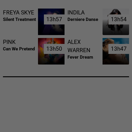
FREYA SKYE
INDILA
13h57
13h57
13h54
13h54
Silent Treatment
Derniere Danse
PINK
ALEX
13h50
13h50
13h47
13h47
Can We Pretend
WARREN
Fever Dream