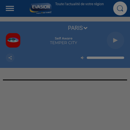
Toute l'actualité de votre région
PARIS
Self Aware
TEMPER CITY