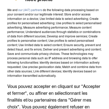
DE SOLIDARITÉ AVEC LES...
We and
our (447) partners
do the following data processing based on
your consent and/or our legitimate interest: Store and/or access
information on a device; Use limited data to select advertising; Create
profiles for personalised advertising; Use profiles to select personalised
advertising; Measure advertising performance; Measure content
performance; Understand audiences through statistics or combinations
of data from different sources; Develop and improve services; Create
profiles to personalise content; Use profiles to select personalised
content; Use limited data to select content; Ensure security, prevent and
detect fraud, and fix errors; Deliver and present advertising and content;
Save and communicate privacy choices. These technologies may
process personal data such as IP address and browsing data to offer
following functionalities: Identify devices based on information actively
requested; Use precise geolocation data; Match and combine data from
other data sources; Link different devices; Identify devices based on
information transmitted automatically.
Vous pouvez accepter en cliquant sur "Accepter
APRÈS TOUTES CES CANICULES, LES REFUGES
et fermer", ou affiner en sélectionnant les
DE FAUNE SAUVAGE SONT...
finalités et/ou partenaires dans "Gérer mes
choix". Vous pouvez également refuser en