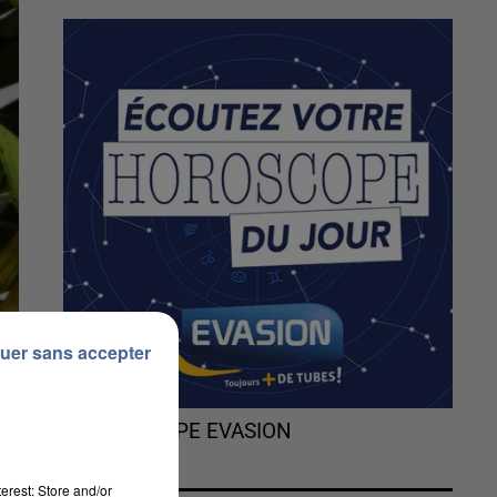
uer sans accepter
L'HOROSCOPE EVASION
erest: Store and/or