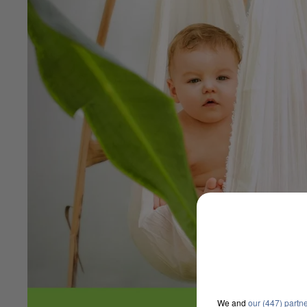
We and
our (447) partn