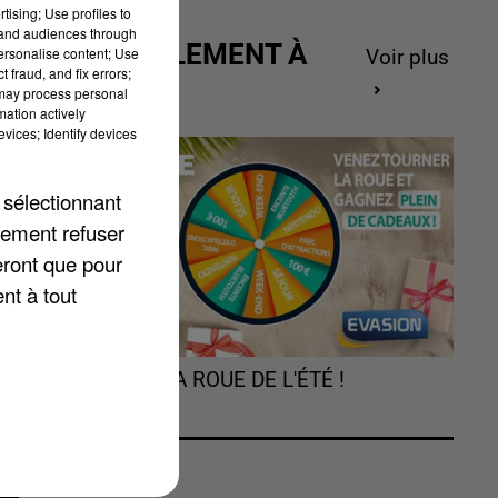
tising; Use profiles to
tand audiences through
ACTUELLEMENT À
personalise content; Use
Voir plus
 fraud, and fix errors;
GAGNER
 may process personal
mation actively
vices; Identify devices
 sélectionnant
lement refuser
eront que pour
nt à tout
t
TOURNEZ LA ROUE DE L'ÉTÉ !