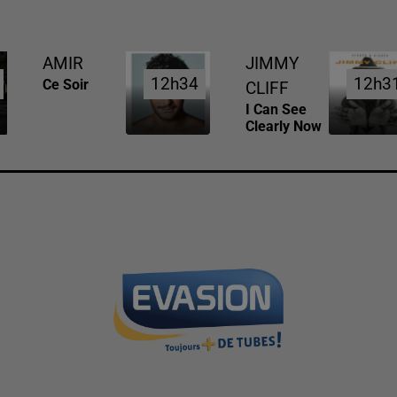
AMIR
JIMMY
12h34
12h34
12h3
12h3
Ce Soir
CLIFF
I Can See
Clearly Now