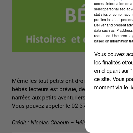
access information on a 
select personalised ad
statistics or combinatio
profiles to select person
Deliver and present adv
data such as IP address 
requested; Use precise g
based on information tra
Vous pouvez acce
les finalités et
en cliquant sur 
ce site. Vous po
Même les tout-petits ont droit à leurs animati
moment via le li
bébés lecteurs est prévue, de 10 heures à 10h30.
narrées aux petits aventuriers. Animation gratuit
Vous pouvez appeler le 02 37 62 25 75 ou bien 
Crédit : Nicolas Chacun – Hélène Virat