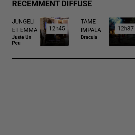
RÉCEMMENT DIFFUSÉ
JUNGELI
TAME
12h45
12h45
12h37
12h37
ET EMMA
IMPALA
Juste Un
Dracula
Peu