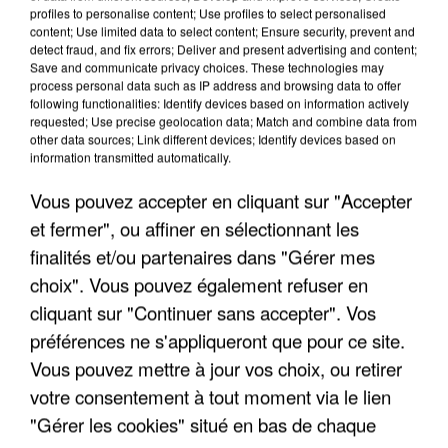
profiles to personalise content; Use profiles to select personalised
content; Use limited data to select content; Ensure security, prevent and
L’UN DES FONDATEURS SUPPOSÉS DE LA DZ
detect fraud, and fix errors; Deliver and present advertising and content;
Save and communicate privacy choices. These technologies may
MAFIA INTERPELLÉ EN ALGÉRIE
process personal data such as IP address and browsing data to offer
following functionalities: Identify devices based on information actively
requested; Use precise geolocation data; Match and combine data from
other data sources; Link different devices; Identify devices based on
information transmitted automatically.
Vous pouvez accepter en cliquant sur "Accepter
et fermer", ou affiner en sélectionnant les
finalités et/ou partenaires dans "Gérer mes
choix". Vous pouvez également refuser en
cliquant sur "Continuer sans accepter". Vos
préférences ne s'appliqueront que pour ce site.
Vous pouvez mettre à jour vos choix, ou retirer
votre consentement à tout moment via le lien
"Gérer les cookies" situé en bas de chaque
UN SECOND CADRE DE LA DZ MAFIA