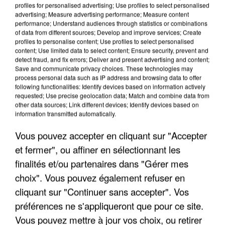
profiles for personalised advertising; Use profiles to select personalised
advertising; Measure advertising performance; Measure content
performance; Understand audiences through statistics or combinations
of data from different sources; Develop and improve services; Create
profiles to personalise content; Use profiles to select personalised
content; Use limited data to select content; Ensure security, prevent and
detect fraud, and fix errors; Deliver and present advertising and content;
Save and communicate privacy choices. These technologies may
process personal data such as IP address and browsing data to offer
following functionalities: Identify devices based on information actively
UN SECOND CADRE DE LA DZ MAFIA
requested; Use precise geolocation data; Match and combine data from
INTERPELLÉ EN ALGÉRIE
other data sources; Link different devices; Identify devices based on
information transmitted automatically.
Vous pouvez accepter en cliquant sur "Accepter
et fermer", ou affiner en sélectionnant les
finalités et/ou partenaires dans "Gérer mes
choix". Vous pouvez également refuser en
cliquant sur "Continuer sans accepter". Vos
préférences ne s'appliqueront que pour ce site.
Vous pouvez mettre à jour vos choix, ou retirer