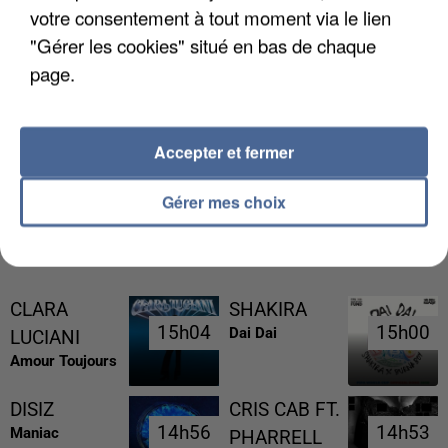
votre consentement à tout moment via le lien
"Gérer les cookies" situé en bas de chaque
page.
UNE TOURISTE DE L’OISE EMPORTÉE PAR UNE
COULÉE DE BOUE EN HAUTE-SAVOIE
Accepter et fermer
Gérer mes choix
RÉCEMMENT DIFFUSÉ
CLARA
SHAKIRA
15h04
15h04
15h00
15h00
Dai Dai
LUCIANI
Amour Toujours
DISIZ
CRIS CAB FT.
14h56
14h56
14h53
14h53
Maniac
PHARRELL