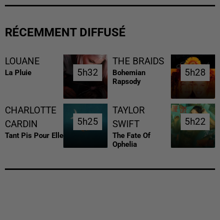
RÉCEMMENT DIFFUSÉ
LOUANE
THE BRAIDS
5h32
5h32
5h28
5h28
La Pluie
Bohemian
Rapsody
CHARLOTTE
TAYLOR
5h25
5h25
5h22
5h22
CARDIN
SWIFT
Tant Pis Pour Elle
The Fate Of
Ophelia