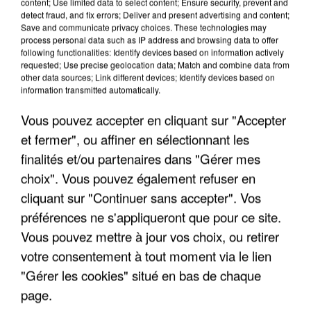
content; Use limited data to select content; Ensure security, prevent and
detect fraud, and fix errors; Deliver and present advertising and content;
Save and communicate privacy choices. These technologies may
process personal data such as IP address and browsing data to offer
INCENDIES : L’ÎLE-DE-FRANCE LANCE UN ÉLAN
following functionalities: Identify devices based on information actively
DE SOLIDARITÉ AVEC LES...
requested; Use precise geolocation data; Match and combine data from
other data sources; Link different devices; Identify devices based on
information transmitted automatically.
Vous pouvez accepter en cliquant sur "Accepter
et fermer", ou affiner en sélectionnant les
finalités et/ou partenaires dans "Gérer mes
choix". Vous pouvez également refuser en
cliquant sur "Continuer sans accepter". Vos
préférences ne s'appliqueront que pour ce site.
Vous pouvez mettre à jour vos choix, ou retirer
votre consentement à tout moment via le lien
"Gérer les cookies" situé en bas de chaque
page.