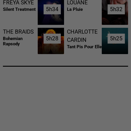
FREYA SKYE
LOUANE
5h34
5h34
5h32
5h32
Silent Treatment
La Pluie
THE BRAIDS
CHARLOTTE
5h28
5h28
5h25
5h25
Bohemian
CARDIN
Rapsody
Tant Pis Pour Elle