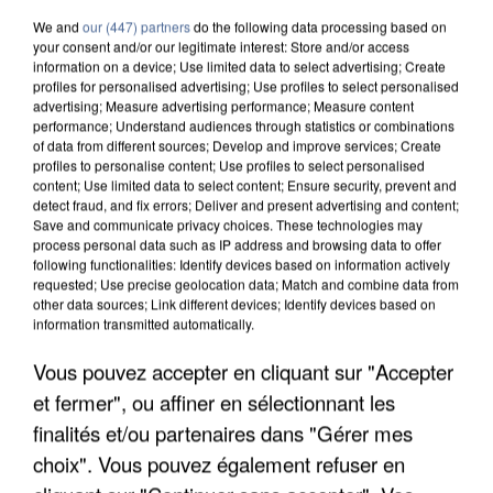
We and
our (447) partners
do the following data processing based on
your consent and/or our legitimate interest: Store and/or access
information on a device; Use limited data to select advertising; Create
profiles for personalised advertising; Use profiles to select personalised
advertising; Measure advertising performance; Measure content
performance; Understand audiences through statistics or combinations
of data from different sources; Develop and improve services; Create
profiles to personalise content; Use profiles to select personalised
content; Use limited data to select content; Ensure security, prevent and
detect fraud, and fix errors; Deliver and present advertising and content;
Save and communicate privacy choices. These technologies may
process personal data such as IP address and browsing data to offer
following functionalities: Identify devices based on information actively
requested; Use precise geolocation data; Match and combine data from
other data sources; Link different devices; Identify devices based on
information transmitted automatically.
APRÈS TOUTES CES CANICULES, LES REFUGES
Vous pouvez accepter en cliquant sur "Accepter
DE FAUNE SAUVAGE SONT...
et fermer", ou affiner en sélectionnant les
finalités et/ou partenaires dans "Gérer mes
choix". Vous pouvez également refuser en