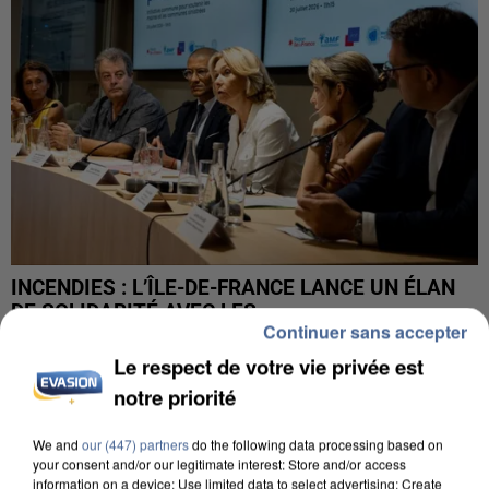
INCENDIES : L’ÎLE-DE-FRANCE LANCE UN ÉLAN
DE SOLIDARITÉ AVEC LES...
Continuer sans accepter
Le respect de votre vie privée est
notre priorité
We and
our (447) partners
do the following data processing based on
your consent and/or our legitimate interest: Store and/or access
information on a device; Use limited data to select advertising; Create