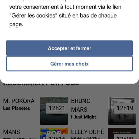
votre consentement à tout moment via le lien
"Gérer les cookies" situé en bas de chaque
page.
L’UN DES FONDATEURS SUPPOSÉS DE LA DZ
Accepter et fermer
MAFIA INTERPELLÉ EN ALGÉRIE
Gérer mes choix
RÉCEMMENT DIFFUSÉ
M. POKORA
BRUNO
12h21
12h21
12h19
12h19
Les Planetes
MARS
I Just Might
MANS
ELLEY DUHÉ