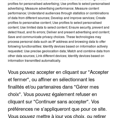
profiles for personalised advertising; Use profiles to select personalised
advertising; Measure advertising performance; Measure content
performance; Understand audiences through statistics or combinations
of data from different sources; Develop and improve services; Create
profiles to personalise content; Use profiles to select personalised
content; Use limited data to select content; Ensure security, prevent and
detect fraud, and fix errors; Deliver and present advertising and content;
Save and communicate privacy choices. These technologies may
process personal data such as IP address and browsing data to offer
following functionalities: Identify devices based on information actively
requested; Use precise geolocation data; Match and combine data from
APRÈS TOUTES CES CANICULES, LES REFUGES
other data sources; Link different devices; Identify devices based on
DE FAUNE SAUVAGE SONT...
information transmitted automatically.
Vous pouvez accepter en cliquant sur "Accepter
et fermer", ou affiner en sélectionnant les
finalités et/ou partenaires dans "Gérer mes
choix". Vous pouvez également refuser en
cliquant sur "Continuer sans accepter". Vos
préférences ne s'appliqueront que pour ce site.
Vous pouvez mettre à jour vos choix, ou retirer