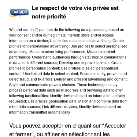
Le respect de votre vie privée est
notre priorité
UNE TOURISTE DE L’OISE EMPORTÉE PAR UNE
COULÉE DE BOUE EN HAUTE-SAVOIE
We and
our (447) partners
do the following data processing based on
your consent and/or our legitimate interest: Store and/or access
information on a device; Use limited data to select advertising; Create
profiles for personalised advertising; Use profiles to select personalised
advertising; Measure advertising performance; Measure content
performance; Understand audiences through statistics or combinations
of data from different sources; Develop and improve services; Create
profiles to personalise content; Use profiles to select personalised
content; Use limited data to select content; Ensure security, prevent and
detect fraud, and fix errors; Deliver and present advertising and content;
Save and communicate privacy choices. These technologies may
process personal data such as IP address and browsing data to offer
following functionalities: Identify devices based on information actively
requested; Use precise geolocation data; Match and combine data from
other data sources; Link different devices; Identify devices based on
information transmitted automatically.
Vous pouvez accepter en cliquant sur "Accepter
et fermer", ou affiner en sélectionnant les