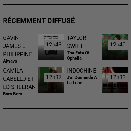
RÉCEMMENT DIFFUSÉ
GAVIN
TAYLOR
12h43
12h43
12h40
12h40
JAMES ET
SWIFT
The Fate Of
PHILIPPINE
Ophelia
Always
CAMILA
INDOCHINE
12h37
12h37
12h33
12h33
J'ai Demande A
CABELLO ET
La Lune
ED SHEERAN
Bam Bam