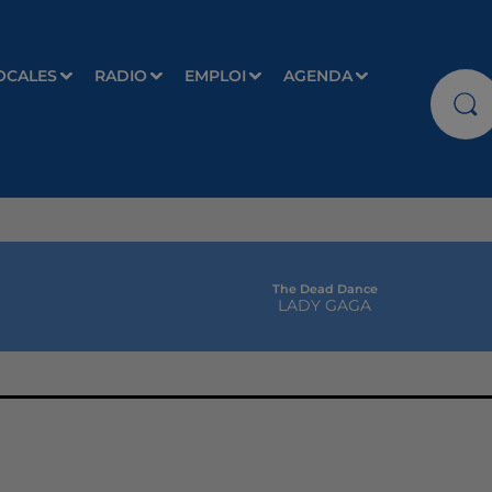
OCALES
RADIO
EMPLOI
AGENDA
The Dead Dance
LADY GAGA