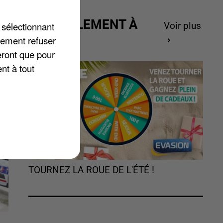
es
ACTUELLEMENT À
 sélectionnant
Voir plus
GAGNER
lement refuser
eront que pour
nt à tout
TOURNEZ LA ROUE DE L'ÉTÉ !