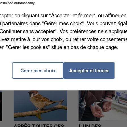
nsmitted automatically.
uveaux départements dont l’Essonne à faucher les terr
pter en cliquant sur "Accepter et fermer", ou affiner en
 force majeure est accordé aux éleveurs qui n’ont pas
/ou partenaires dans "Gérer mes choix". Vous pouvez éga
ause des épisodes de sécheresse qui se succèdent.
"Continuer sans accepter". Vos préférences ne s'appliqu
à autorisation : elles doivent être adressées avant
uvez mettre à jour vos choix, ou retirer votre consenteme
artementale des territoires.
en "Gérer les cookies" situé en bas de chaque page.
Gérer mes choix
Accepter et fermer
APRÈS TOUTES CES
L’UN DES