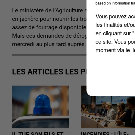
based on information tra
Le ministère de l’Agriculture a autorisé neuf no
Vous pouvez acce
en jachère pour nourrir les troupeaux. Ce cas de
les finalités et
assez de fourrage disponible actuellement, à c
en cliquant sur 
Mais ces demandes de dérogation sont soumises 
ce site. Vous po
mercredi au plus tard auprès de la Direction dép
moment via le li
LES ARTICLES LES PLUS VUS
IL TUE SON FILS ET
INCENDIES : L’ÎLE-