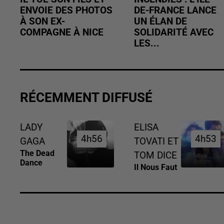
ENVOIE DES PHOTOS
DE-FRANCE LANCE
À SON EX-
UN ÉLAN DE
COMPAGNE À NICE
SOLIDARITÉ AVEC
LES...
RÉCEMMENT DIFFUSÉ
LADY
ELISA
4h56
4h56
4h53
4h53
GAGA
TOVATI ET
The Dead
TOM DICE
Dance
Il Nous Faut