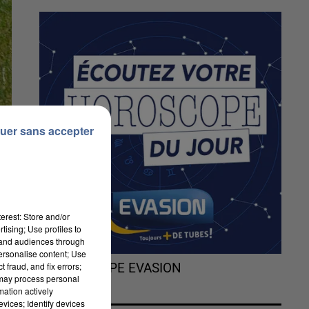
uer sans accepter
erest: Store and/or
tising; Use profiles to
tand audiences through
personalise content; Use
 fraud, and fix errors;
L'HOROSCOPE EVASION
 may process personal
mation actively
vices; Identify devices