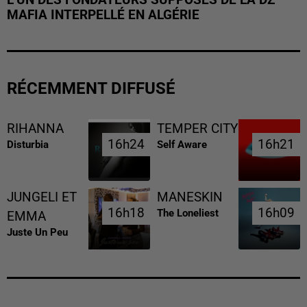
MAFIA INTERPELLÉ EN ALGÉRIE
RÉCEMMENT DIFFUSÉ
RIHANNA
TEMPER CITY
16h24
16h24
16h21
16h21
Disturbia
Self Aware
JUNGELI ET
MANESKIN
16h18
16h18
16h09
16h09
The Loneliest
EMMA
Juste Un Peu