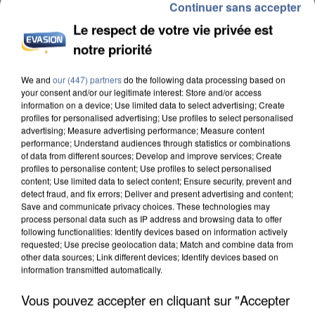
Continuer sans accepter
Le respect de votre vie privée est
notre priorité
We and
our (447) partners
do the following data processing based on
INCENDIES : L’ÎLE-DE-FRANCE LANCE UN ÉLAN
your consent and/or our legitimate interest: Store and/or access
DE SOLIDARITÉ AVEC LES...
information on a device; Use limited data to select advertising; Create
profiles for personalised advertising; Use profiles to select personalised
advertising; Measure advertising performance; Measure content
performance; Understand audiences through statistics or combinations
of data from different sources; Develop and improve services; Create
profiles to personalise content; Use profiles to select personalised
content; Use limited data to select content; Ensure security, prevent and
detect fraud, and fix errors; Deliver and present advertising and content;
Save and communicate privacy choices. These technologies may
process personal data such as IP address and browsing data to offer
following functionalities: Identify devices based on information actively
requested; Use precise geolocation data; Match and combine data from
other data sources; Link different devices; Identify devices based on
information transmitted automatically.
Vous pouvez accepter en cliquant sur "Accepter