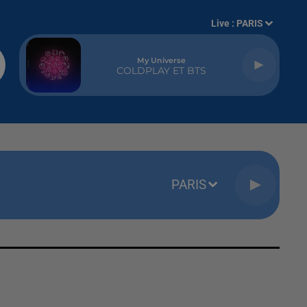
Live :
PARIS
My Universe
COLDPLAY ET BTS
PARIS