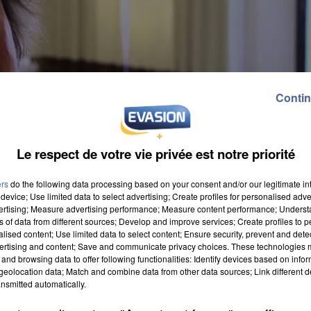
Contin
Le respect de votre vie privée est notre priorité
ers
do the following data processing based on your consent and/or our legitimate int
device; Use limited data to select advertising; Create profiles for personalised adver
vertising; Measure advertising performance; Measure content performance; Unders
ns of data from different sources; Develop and improve services; Create profiles to 
alised content; Use limited data to select content; Ensure security, prevent and detect
ertising and content; Save and communicate privacy choices. These technologies
and browsing data to offer following functionalities: Identify devices based on infor
eolocation data; Match and combine data from other data sources; Link different de
nsmitted automatically.
e donnée dans ans le cadre des soirées de
tre, écrivain spécialisée dans les livres sur la santé