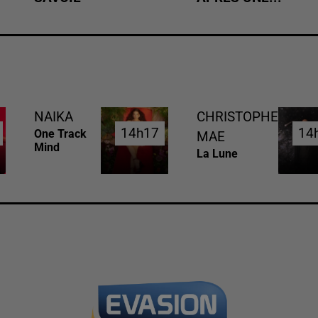
NAIKA
CHRISTOPHE
14h17
14h17
14
14
One Track
MAE
Mind
La Lune