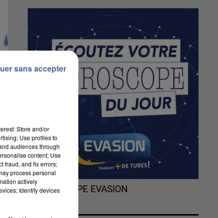
uer sans accepter
erest: Store and/or
tising; Use profiles to
tand audiences through
personalise content; Use
 fraud, and fix errors;
 may process personal
mation actively
L'HOROSCOPE EVASION
vices; Identify devices