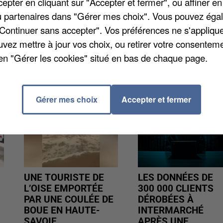
pter en cliquant sur "Accepter et fermer", ou affiner en
emain », c'est le titre l'événement qui se déroulera
/ou partenaires dans "Gérer mes choix". Vous pouvez éga
s Mitterand. Entrée libre, ouvert à tous.
"Continuer sans accepter". Vos préférences ne s'appliqu
uvez mettre à jour vos choix, ou retirer votre consenteme
en "Gérer les cookies" situé en bas de chaque page.
Gérer mes choix
Accepter et fermer
UNE TOURISTE DE
LES DONNÉES DE
L’OISE EMPORTÉE
300 000 CLIENTS
PAR UNE COULÉE DE
DÉROBÉES À
BOUE EN HAUTE-
INTERMARCHÉ
SAVOIE
APRÈS UNE...