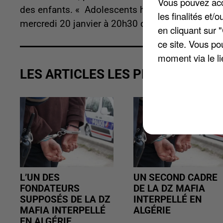
Vous pouvez acce
des enfants. « Adolescents hier, aujourd'hui et d
les finalités et
mercredi 20 janvier à 20h30 dans la salle Françoi
en cliquant sur 
ce site. Vous po
moment via le li
LES ARTICLES LES PLUS VUS
L’UN DES
UN SECOND CADRE
FONDATEURS
DE LA DZ MAFIA
SUPPOSÉS DE LA DZ
INTERPELLÉ EN
MAFIA INTERPELLÉ
ALGÉRIE
EN ALGÉRIE