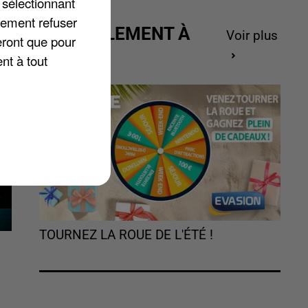
 sélectionnant
lement refuser
ACTUELLEMENT À
Voir plus
eront que pour
GAGNER
nt à tout
TOURNEZ LA ROUE DE L'ÉTÉ !