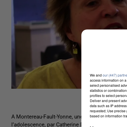
We and
our (447) partn
access information on a 
select personalised ad
statistics or combinatio
profiles to select person
Deliver and present adv
data such as IP address 
requested; Use precise g
based on information tra
A Montereau-Fault-Yonne, une conférence va êtr
l’adolescence, par Catherine Dolto, médecin pédia