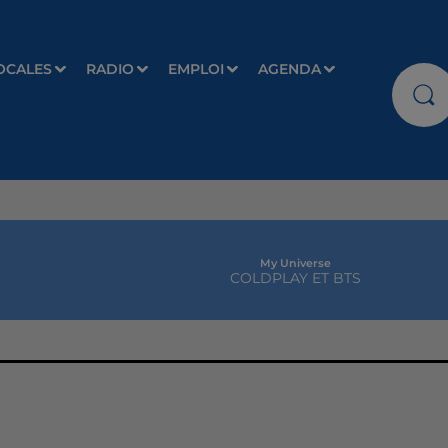
OCALES
RADIO
EMPLOI
AGENDA
My Universe
COLDPLAY ET BTS