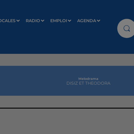
OCALES
RADIO
EMPLOI
AGENDA
Melodrama
DISIZ ET THEODORA