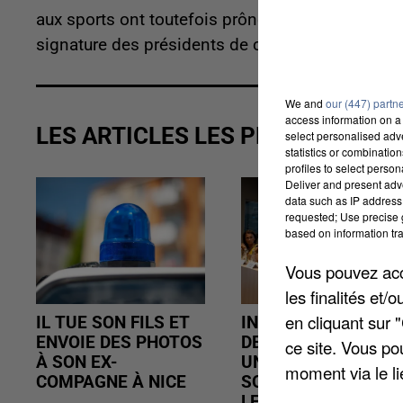
aux sports ont toutefois prôné « un retour prudent 
signature des présidents de chaque club avec l'
We and
our (447) partn
access information on a 
LES ARTICLES LES PLUS VUS
select personalised ad
statistics or combinatio
profiles to select person
Deliver and present adv
data such as IP address 
requested; Use precise g
based on information tra
Vous pouvez acce
les finalités et
en cliquant sur 
IL TUE SON FILS ET
INCENDIES : L’ÎLE-
ENVOIE DES PHOTOS
DE-FRANCE LANCE
ce site. Vous po
À SON EX-
UN ÉLAN DE
moment via le li
COMPAGNE À NICE
SOLIDARITÉ AVEC
LES...