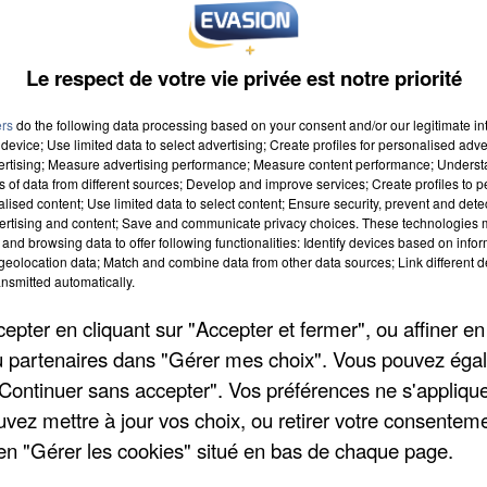
» et la reprise de l'activité n'interviendra qu'après
agglomération.
Le respect de votre vie privée est notre priorité
ers
do the following data processing based on your consent and/or our legitimate int
device; Use limited data to select advertising; Create profiles for personalised adver
vertising; Measure advertising performance; Measure content performance; Unders
ns of data from different sources; Develop and improve services; Create profiles to 
alised content; Use limited data to select content; Ensure security, prevent and detect
ertising and content; Save and communicate privacy choices. These technologies
and browsing data to offer following functionalities: Identify devices based on infor
eolocation data; Match and combine data from other data sources; Link different de
nsmitted automatically.
pter en cliquant sur "Accepter et fermer", ou affiner en
/ou partenaires dans "Gérer mes choix". Vous pouvez éga
"Continuer sans accepter". Vos préférences ne s'appliqu
APRÈS TOUTES CES
L’UN DES
CANICULES, LES
FONDATEURS
uvez mettre à jour vos choix, ou retirer votre consenteme
REFUGES DE FAUNE
SUPPOSÉS DE LA D
en "Gérer les cookies" situé en bas de chaque page.
SAUVAGE SONT...
MAFIA INTERPELL
EN ALGÉRIE