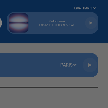
Live :
PARIS
Melodrama
DISIZ ET THEODORA
PARIS