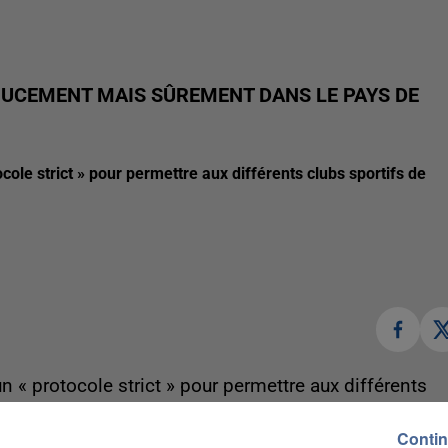
OUCEMENT MAIS SÛREMENT DANS LE PAYS DE
le strict » pour permettre aux différents clubs sportifs de
« protocole strict » pour permettre aux différents
eux mois d'arrêt forcé dû au Covid-19. Dès hier, les
Contin
ettre à l'œuvre, mais à l'extérieur seulement. Les élus