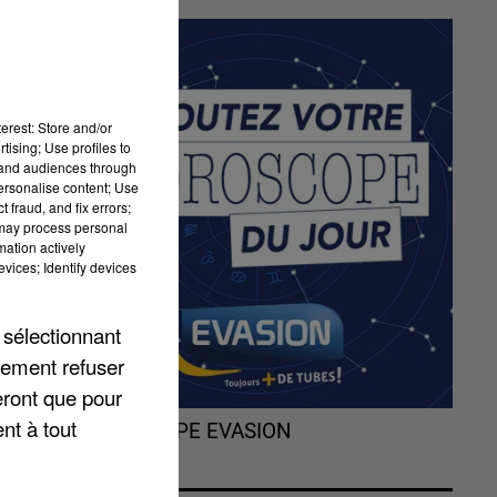
erest: Store and/or
tising; Use profiles to
tand audiences through
personalise content; Use
 fraud, and fix errors;
 may process personal
mation actively
vices; Identify devices
 sélectionnant
lement refuser
eront que pour
nt à tout
L'HOROSCOPE EVASION
Z
É