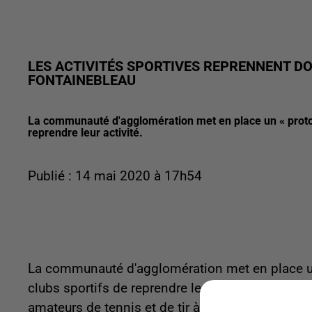
LES ACTIVITÉS SPORTIVES REPRENNENT D
FONTAINEBLEAU
La communauté d'agglomération met en place un « protoco
reprendre leur activité.
Publié : 14 mai 2020 à 17h54
La communauté d'agglomération met en place un 
clubs sportifs de reprendre leur activité, après d
amateurs de tennis et de tir à l'arc ont pu se rem