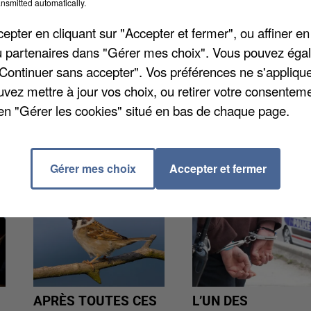
nsmitted automatically.
pter en cliquant sur "Accepter et fermer", ou affiner en
tementale 604, un motard a perdu le contrôle de son
/ou partenaires dans "Gérer mes choix". Vous pouvez éga
 à l'hôpital par hélicoptère dans un état grave. Les
"Continuer sans accepter". Vos préférences ne s'appliqu
, aux dernières nouvelles, à déterminer.
uvez mettre à jour vos choix, ou retirer votre consenteme
en "Gérer les cookies" situé en bas de chaque page.
Gérer mes choix
Accepter et fermer
APRÈS TOUTES CES
L’UN DES