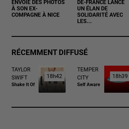
ENVOIE DES PHOTOS
DE-FRANCE LANCE
À SON EX-
UN ÉLAN DE
COMPAGNE À NICE
SOLIDARITÉ AVEC
LES...
RÉCEMMENT DIFFUSÉ
TAYLOR
TEMPER
18h42
18h42
18h39
18h39
SWIFT
CITY
Shake It Of
Self Aware