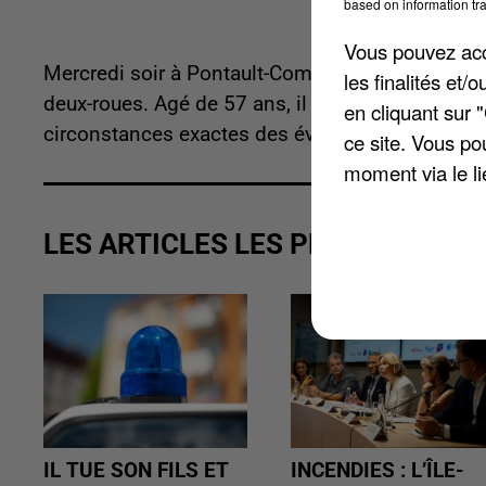
based on information tra
Vous pouvez acce
Mercredi soir à Pontault-Combault, sur la Dépar
les finalités et
deux-roues. Agé de 57 ans, il a dû être transporté
en cliquant sur 
circonstances exactes des événements restaient
ce site. Vous po
moment via le li
LES ARTICLES LES PLUS VUS
IL TUE SON FILS ET
INCENDIES : L’ÎLE-