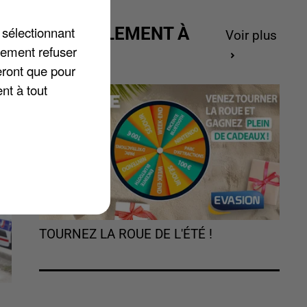
 sélectionnant
ACTUELLEMENT À
Voir plus
lement refuser
GAGNER
eront que pour
nt à tout
TOURNEZ LA ROUE DE L'ÉTÉ !