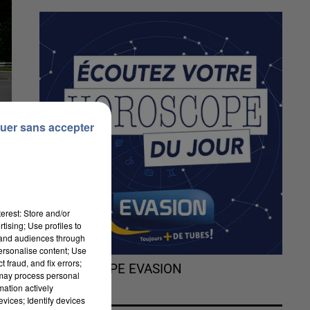
uer sans accepter
erest: Store and/or
tising; Use profiles to
tand audiences through
personalise content; Use
 fraud, and fix errors;
L'HOROSCOPE EVASION
 may process personal
mation actively
vices; Identify devices