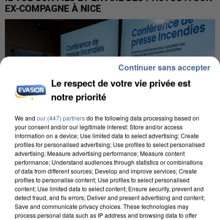
EX-COMPAGNE À NICE
Continuer sans accepter
Le respect de votre vie privée est
notre priorité
We and
our (447) partners
do the following data processing based on
your consent and/or our legitimate interest: Store and/or access
information on a device; Use limited data to select advertising; Create
profiles for personalised advertising; Use profiles to select personalised
advertising; Measure advertising performance; Measure content
performance; Understand audiences through statistics or combinations
of data from different sources; Develop and improve services; Create
profiles to personalise content; Use profiles to select personalised
INCENDIES : L’ÎLE-DE-FRANCE LANCE UN ÉLAN
content; Use limited data to select content; Ensure security, prevent and
DE SOLIDARITÉ AVEC LES...
detect fraud, and fix errors; Deliver and present advertising and content;
Save and communicate privacy choices. These technologies may
process personal data such as IP address and browsing data to offer