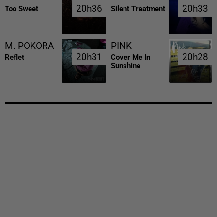
20h36
20h36
20h33
20h33
Too Sweet
Silent Treatment
M. POKORA
PINK
20h31
20h31
20h28
20h28
Reflet
Cover Me In
Sunshine