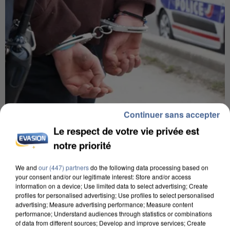
Continuer sans accepter
8h00
Le respect de votre vie privée est
Un second cadre de la DZ Mafia interpellé en
notre priorité
Algérie
Un cofondateur du réseau avait été interpellé
We and
our (447) partners
do the following data processing based on
quelques jours plus tôt.
your consent and/or our legitimate interest: Store and/or access
information on a device; Use limited data to select advertising; Create
profiles for personalised advertising; Use profiles to select personalised
advertising; Measure advertising performance; Measure content
performance; Understand audiences through statistics or combinations
of data from different sources; Develop and improve services; Create