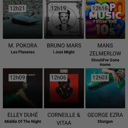
12h21
12h21
12h19
12h19
12h16
12h16
M. POKORA
BRUNO MARS
MANS
Les Planetes
I Just Might
ZELMERLOW
Should've Gone
Home
12h09
12h09
12h06
12h06
12h03
12h03
ELLEY DUHÉ
CORNEILLE &
GEORGE EZRA
Middle Of The Night
Shotgun
VITAA