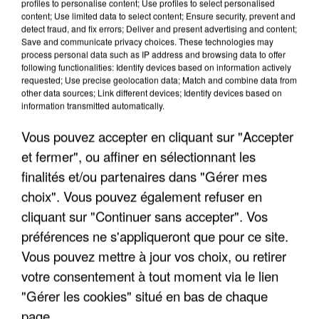
profiles to personalise content; Use profiles to select personalised
content; Use limited data to select content; Ensure security, prevent and
detect fraud, and fix errors; Deliver and present advertising and content;
Save and communicate privacy choices. These technologies may
process personal data such as IP address and browsing data to offer
following functionalities: Identify devices based on information actively
requested; Use precise geolocation data; Match and combine data from
other data sources; Link different devices; Identify devices based on
information transmitted automatically.
Vous pouvez accepter en cliquant sur "Accepter
et fermer", ou affiner en sélectionnant les
finalités et/ou partenaires dans "Gérer mes
6 août 2026
choix". Vous pouvez également refuser en
Gabriel Attal et Raphaël Glucksmann visés par des
cliquant sur "Continuer sans accepter". Vos
ingérences...
Sollicité, Sébastien Lecornu annonce un "travail
préférences ne s'appliqueront que pour ce site.
commun" avec les partis à la rentrée.
Vous pouvez mettre à jour vos choix, ou retirer
votre consentement à tout moment via le lien
"Gérer les cookies" situé en bas de chaque
page.