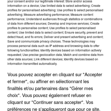
your consent and/or our legitimate interest: Store and/or access
information on a device; Use limited data to select advertising; Create
profiles for personalised advertising; Use profiles to select personalised
advertising; Measure advertising performance; Measure content
performance; Understand audiences through statistics or combinations
of data from different sources; Develop and improve services; Create
profiles to personalise content; Use profiles to select personalised
content; Use limited data to select content; Ensure security, prevent and
detect fraud, and fix errors; Deliver and present advertising and content;
Save and communicate privacy choices. These technologies may
process personal data such as IP address and browsing data to offer
following functionalities: Identify devices based on information actively
requested; Use precise geolocation data; Match and combine data from
other data sources; Link different devices; Identify devices based on
UNE TOURISTE DE L’OISE EMPORTÉE PAR UNE
information transmitted automatically.
COULÉE DE BOUE EN HAUTE-SAVOIE
Vous pouvez accepter en cliquant sur "Accepter
et fermer", ou affiner en sélectionnant les
finalités et/ou partenaires dans "Gérer mes
choix". Vous pouvez également refuser en
cliquant sur "Continuer sans accepter". Vos
préférences ne s'appliqueront que pour ce site.