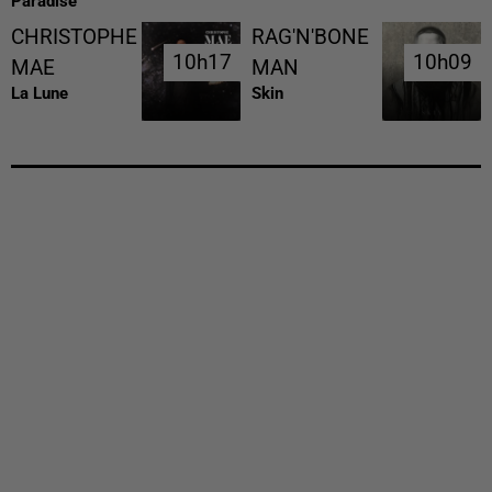
Paradise
CHRISTOPHE
RAG'N'BONE
10h17
10h17
10h09
10h09
MAE
MAN
La Lune
Skin