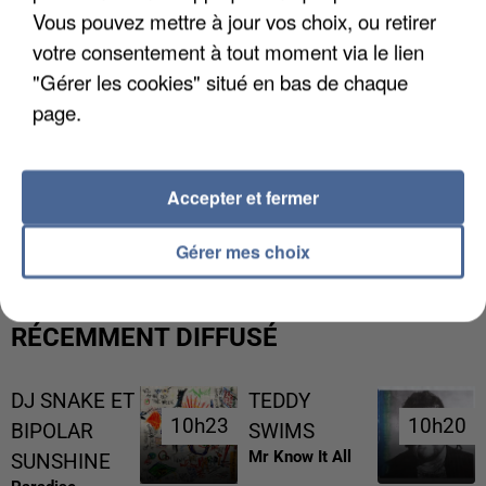
Vous pouvez mettre à jour vos choix, ou retirer
votre consentement à tout moment via le lien
"Gérer les cookies" situé en bas de chaque
page.
Accepter et fermer
LES DONNÉES DE 300 000 CLIENTS DÉROBÉES À
INTERMARCHÉ APRÈS UNE...
Gérer mes choix
RÉCEMMENT DIFFUSÉ
DJ SNAKE ET
TEDDY
10h23
10h23
10h20
10h20
BIPOLAR
SWIMS
Mr Know It All
SUNSHINE