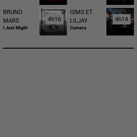
BRUNO
GIMS ET
4h16
4h16
4h14
4h14
MARS
LILJAY
I Just Might
Camera