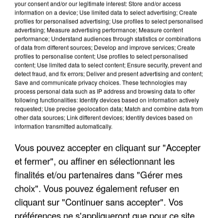
your consent and/or our legitimate interest: Store and/or access
information on a device; Use limited data to select advertising; Create
profiles for personalised advertising; Use profiles to select personalised
advertising; Measure advertising performance; Measure content
performance; Understand audiences through statistics or combinations
of data from different sources; Develop and improve services; Create
profiles to personalise content; Use profiles to select personalised
content; Use limited data to select content; Ensure security, prevent and
detect fraud, and fix errors; Deliver and present advertising and content;
Save and communicate privacy choices. These technologies may
process personal data such as IP address and browsing data to offer
following functionalities: Identify devices based on information actively
requested; Use precise geolocation data; Match and combine data from
other data sources; Link different devices; Identify devices based on
information transmitted automatically.
Vous pouvez accepter en cliquant sur "Accepter
INCENDIES : L’ÎLE-DE-FRANCE LANCE UN ÉLAN
et fermer", ou affiner en sélectionnant les
DE SOLIDARITÉ AVEC LES...
finalités et/ou partenaires dans "Gérer mes
choix". Vous pouvez également refuser en
cliquant sur "Continuer sans accepter". Vos
préférences ne s'appliqueront que pour ce site.