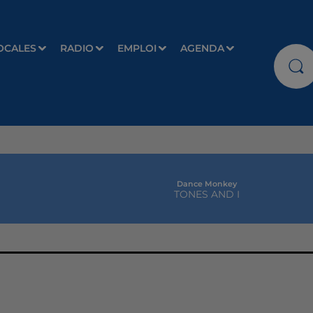
OCALES
RADIO
EMPLOI
AGENDA
Dance Monkey
TONES AND I