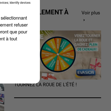
vices; Identify devices
ACTUELLEMENT À
Voir plus
 sélectionnant
GAGNER
lement refuser
ns
eront que pour
nt à tout
é
TOURNEZ LA ROUE DE L'ÉTÉ !