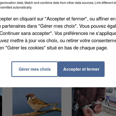
eolocation data; Match and combine data from other data sources; Link different de
nsmitted automatically.
pter en cliquant sur "Accepter et fermer", ou affiner en
copé un jeune homme de 20 ans pour avoir agressé
/ou partenaires dans "Gérer mes choix". Vous pouvez éga
nvier à Amiens. Il s'en était pris à une dame de 90 a
"Continuer sans accepter". Vos préférences ne s'appliqu
ait pas, l'avait bousculée avant de la faire tomber.
uvez mettre à jour vos choix, ou retirer votre consenteme
 d'arracher son sac. L'expert psychiatre a diagnostiqu
en "Gérer les cookies" situé en bas de chaque page.
Gérer mes choix
Accepter et fermer