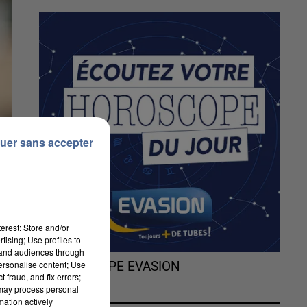
uer sans accepter
erest: Store and/or
tising; Use profiles to
tand audiences through
personalise content; Use
L'HOROSCOPE EVASION
 fraud, and fix errors;
 may process personal
mation actively