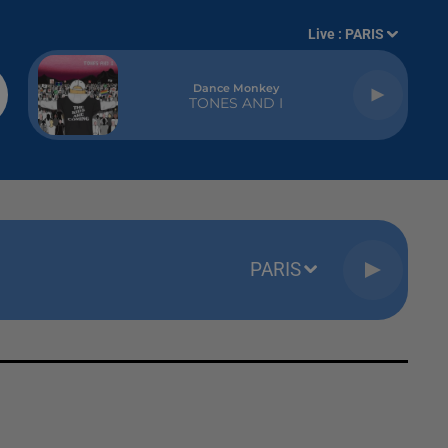
Live :
PARIS
Dance Monkey
TONES AND I
PARIS