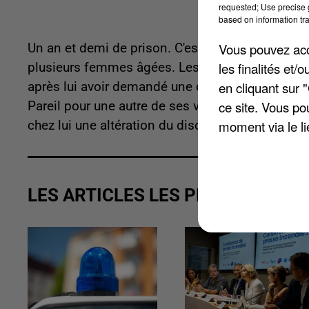
requested; Use precise g
based on information tra
Vous pouvez acce
Un an et demi de prison. C'est la peine qu'a é
les finalités et
plusieurs femmes âgées. Les faits datent du 6 ja
en cliquant sur 
après lui avoir demandé une cigarette qu'elle n'av
ce site. Vous po
Pareil pour une autre de ses victimes en tentant
moment via le li
chez lui une altération du discernement.
LES ARTICLES LES PLUS VUS