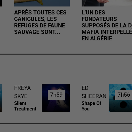
APRÈS TOUTES CES
L’UN DES
CANICULES, LES
FONDATEURS
REFUGES DE FAUNE
SUPPOSÉS DE LA D
SAUVAGE SONT...
MAFIA INTERPELL
EN ALGÉRIE
FREYA
ED
7h59
7h59
7h56
7h56
SKYE
SHEERAN
Silent
Shape Of
Treatment
You