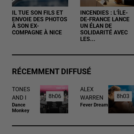
IL TUE SON FILS ET
INCENDIES : L’ÎLE-
ENVOIE DES PHOTOS
DE-FRANCE LANCE
À SON EX-
UN ÉLAN DE
COMPAGNE À NICE
SOLIDARITÉ AVEC
LES...
RÉCEMMENT DIFFUSÉ
TONES
ALEX
8h06
8h06
8h03
8h03
AND I
WARREN
Dance
Fever Dream
Monkey