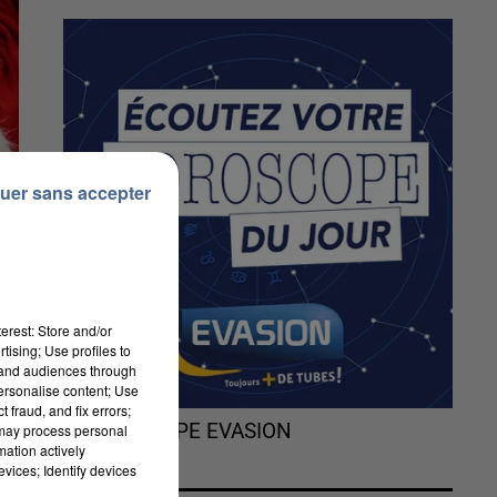
uer sans accepter
erest: Store and/or
tising; Use profiles to
tand audiences through
personalise content; Use
 fraud, and fix errors;
L'HOROSCOPE EVASION
 may process personal
mation actively
vices; Identify devices