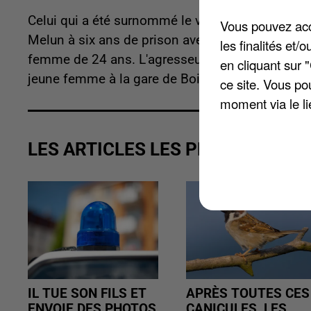
Celui qui a été surnommé le violeur de Cesson vi
Vous pouvez acce
Melun à six ans de prison avec maintien en déte
les finalités et
femme de 24 ans. L'agresseur sexuel en série, alo
en cliquant sur 
jeune femme à la gare de Boissise-le-Roi en d
ce site. Vous po
moment via le li
LES ARTICLES LES PLUS VUS
IL TUE SON FILS ET
APRÈS TOUTES CES
ENVOIE DES PHOTOS
CANICULES, LES