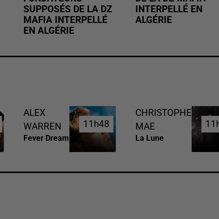
SUPPOSÉS DE LA DZ
INTERPELLÉ EN
MAFIA INTERPELLÉ
ALGÉRIE
EN ALGÉRIE
ALEX
CHRISTOPHE
11h48
11h48
11
11
WARREN
MAE
Fever Dream
La Lune