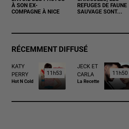
À SON EX-
REFUGES DE FAUNE
COMPAGNE À NICE
SAUVAGE SONT...
RÉCEMMENT DIFFUSÉ
KATY
JECK ET
11h53
11h53
11h50
11h50
PERRY
CARLA
Hot N Cold
La Recette