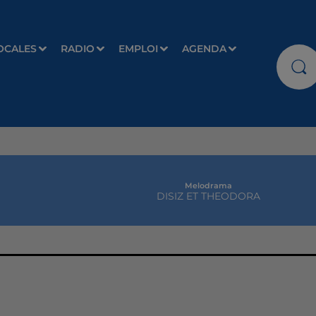
OCALES
RADIO
EMPLOI
AGENDA
Melodrama
DISIZ ET THEODORA