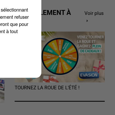
 sélectionnant
ACTUELLEMENT À
Voir plus
lement refuser
GAGNER
e
eront que pour
nt à tout
TOURNEZ LA ROUE DE L'ÉTÉ !