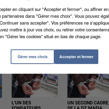
ent d'être condamné par le tribunal correctionnel de
pter en cliquant sur "Accepter et fermer", ou affiner en
ntion pour agression sexuelle à l'encontre d'une
/ou partenaires dans "Gérer mes choix". Vous pouvez éga
rs en liberté conditionnelle, avait tenté de violer un
"Continuer sans accepter". Vos préférences ne s'appliqu
écembre 2014.
uvez mettre à jour vos choix, ou retirer votre consenteme
en "Gérer les cookies" situé en bas de chaque page.
Gérer mes choix
Accepter et fermer
L’UN DES
UN SECOND CADRE
FONDATEURS
DE LA DZ MAFIA