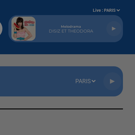
Live :
PARIS
Melodrama
DISIZ ET THEODORA
PARIS