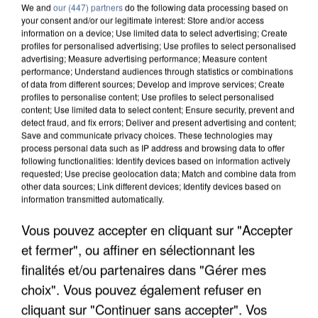
We and
our (447) partners
do the following data processing based on
your consent and/or our legitimate interest: Store and/or access
information on a device; Use limited data to select advertising; Create
profiles for personalised advertising; Use profiles to select personalised
advertising; Measure advertising performance; Measure content
performance; Understand audiences through statistics or combinations
of data from different sources; Develop and improve services; Create
profiles to personalise content; Use profiles to select personalised
content; Use limited data to select content; Ensure security, prevent and
detect fraud, and fix errors; Deliver and present advertising and content;
Save and communicate privacy choices. These technologies may
process personal data such as IP address and browsing data to offer
following functionalities: Identify devices based on information actively
requested; Use precise geolocation data; Match and combine data from
other data sources; Link different devices; Identify devices based on
information transmitted automatically.
UNE TOURISTE DE L’OISE EMPORTÉE PAR UNE
Vous pouvez accepter en cliquant sur "Accepter
COULÉE DE BOUE EN HAUTE-SAVOIE
et fermer", ou affiner en sélectionnant les
finalités et/ou partenaires dans "Gérer mes
choix". Vous pouvez également refuser en
cliquant sur "Continuer sans accepter". Vos