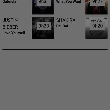
9h31
9h31
9h27
9h27
Gabriela
What You Want
JUSTIN
SHAKIRA
9h23
9h23
9h20
9h20
Dai Dai
BIEBER
Love Yourself