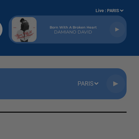
Live :
PARIS
Born With A Broken Heart
DAMIANO DAVID
PARIS