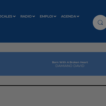
OCALES
RADIO
EMPLOI
AGENDA
Born With A Broken Heart
DAMIANO DAVID