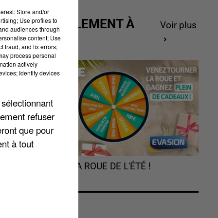
erest: Store and/or
tising; Use profiles to
ACTUELLEMENT À
Voir plus
tand audiences through
GAGNER
personalise content; Use
 fraud, and fix errors;
 may process personal
mation actively
vices; Identify devices
 sélectionnant
lement refuser
eront que pour
ur
nt à tout
TOURNEZ LA ROUE DE L'ÉTÉ !