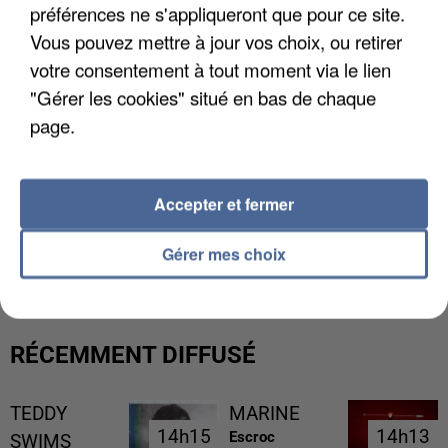
préférences ne s'appliqueront que pour ce site.
Vous pouvez mettre à jour vos choix, ou retirer
votre consentement à tout moment via le lien
"Gérer les cookies" situé en bas de chaque
page.
Accepter et fermer
L’UN DES FONDATEURS SUPPOSÉS DE LA DZ
MAFIA INTERPELLÉ EN ALGÉRIE
Gérer mes choix
RÉCEMMENT DIFFUSÉ
TEDDY
MARINE
14h15
14h15
14h13
14h13
Escroc
SWIMS