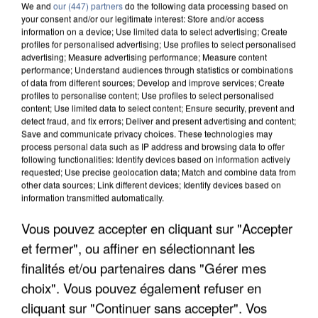
We and
our (447) partners
do the following data processing based on
your consent and/or our legitimate interest: Store and/or access
information on a device; Use limited data to select advertising; Create
profiles for personalised advertising; Use profiles to select personalised
advertising; Measure advertising performance; Measure content
performance; Understand audiences through statistics or combinations
of data from different sources; Develop and improve services; Create
profiles to personalise content; Use profiles to select personalised
content; Use limited data to select content; Ensure security, prevent and
detect fraud, and fix errors; Deliver and present advertising and content;
Save and communicate privacy choices. These technologies may
process personal data such as IP address and browsing data to offer
following functionalities: Identify devices based on information actively
requested; Use precise geolocation data; Match and combine data from
other data sources; Link different devices; Identify devices based on
information transmitted automatically.
APRÈS TOUTES CES CANICULES, LES REFUGES
DE FAUNE SAUVAGE SONT...
Vous pouvez accepter en cliquant sur "Accepter
et fermer", ou affiner en sélectionnant les
finalités et/ou partenaires dans "Gérer mes
choix". Vous pouvez également refuser en
cliquant sur "Continuer sans accepter". Vos