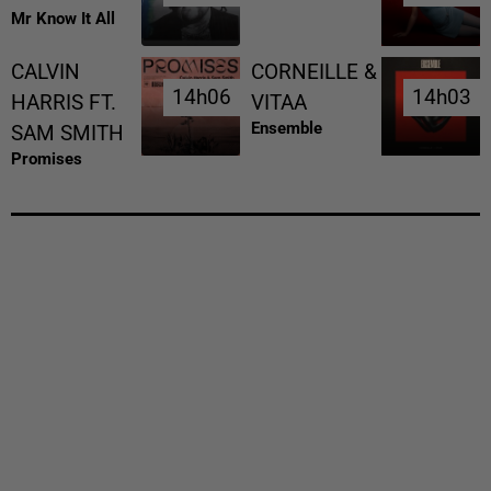
Mr Know It All
CALVIN
CORNEILLE &
14h06
14h06
14h03
14h03
HARRIS FT.
VITAA
Ensemble
SAM SMITH
Promises