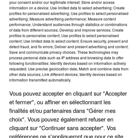
your consent and/or our legitimate interest: Store and/or access
information on a device; Use limited data to select advertising; Create
profiles for personalised advertising; Use profiles to select personalised
advertising; Measure advertising performance; Measure content
performance; Understand audiences through statistics or combinations
of data from different sources; Develop and improve services; Create
profiles to personalise content; Use profiles to select personalised
content; Use limited data to select content; Ensure security, prevent and
detect fraud, and fix errors; Deliver and present advertising and content;
Save and communicate privacy choices. These technologies may
process personal data such as IP address and browsing data to offer
following functionalities: Identify devices based on information actively
requested; Use precise geolocation data; Match and combine data from
other data sources; Link different devices; Identify devices based on
APRÈS TOUTES CES CANICULES, LES REFUGES
information transmitted automatically.
DE FAUNE SAUVAGE SONT...
Vous pouvez accepter en cliquant sur "Accepter
et fermer", ou affiner en sélectionnant les
finalités et/ou partenaires dans "Gérer mes
choix". Vous pouvez également refuser en
cliquant sur "Continuer sans accepter". Vos
préférences ne s'appliqueront que pour ce site.