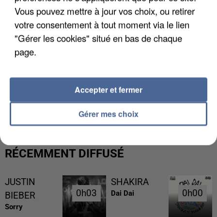
Vous pouvez mettre à jour vos choix, ou retirer
votre consentement à tout moment via le lien
"Gérer les cookies" situé en bas de chaque
page.
Accepter et fermer
L’UN DES FONDATEURS SUPPOSÉS DE LA DZ
MAFIA INTERPELLÉ EN ALGÉRIE
Gérer mes choix
RÉCEMMENT DIFFUSÉ
JUSTIN
SHAKIRA
0h03
0h03
0h00
0h00
Dai Dai
BIEBER
Sorry