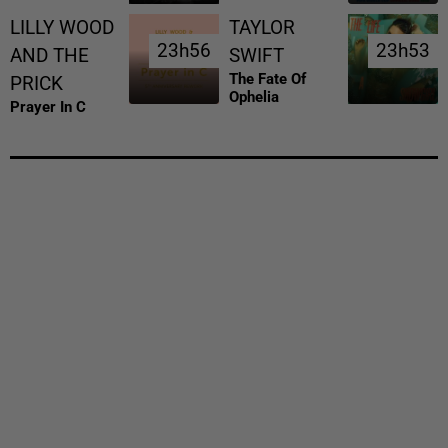
LILLY WOOD
TAYLOR
23h56
23h56
23h53
23h53
AND THE
SWIFT
The Fate Of
PRICK
Ophelia
Prayer In C