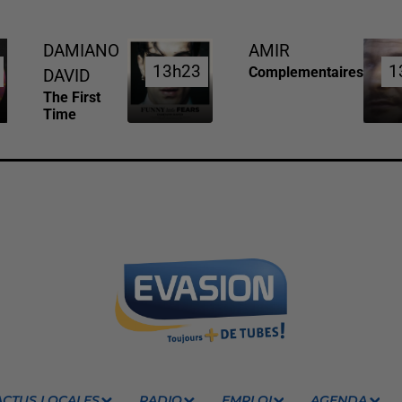
DAMIANO
AMIR
13h23
13h23
1
1
Complementaires
DAVID
The First
Time
ACTUS LOCALES
RADIO
EMPLOI
AGENDA