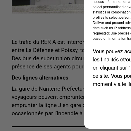
access information on a 
select personalised ad
statistics or combinatio
profiles to select person
Deliver and present adv
data such as IP address 
requested; Use precise g
based on information tra
Le trafic du RER A est interrompu entre Nanterre
Vous pouvez acce
entre La Défense et Poissy, toute la journée. Un 
les finalités et
Des bus de substitution circulent entre Nanterre
en cliquant sur 
présence de ses agents pour informer et oriente
ce site. Vous po
Des lignes alternatives
moment via le li
La gare de Nanterre-Préfecture est ouverte, et des
voyageurs peuvent emprunter la ligne L pour Sai
emprunter la ligne J en gare de Paris Saint Laza
occasionnés par l'incendie à Nanterre Préfecture