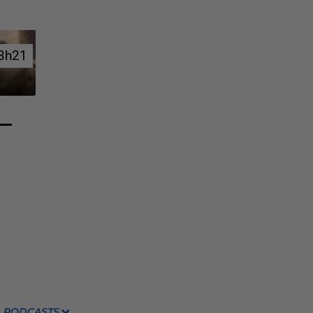
3h21
3h21
PODCASTS