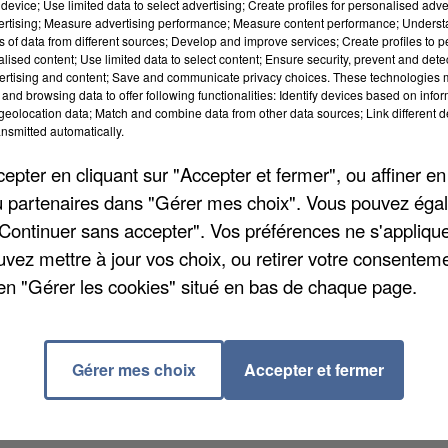
device; Use limited data to select advertising; Create profiles for personalised adver
vertising; Measure advertising performance; Measure content performance; Unders
ns of data from different sources; Develop and improve services; Create profiles to 
alised content; Use limited data to select content; Ensure security, prevent and detect
ertising and content; Save and communicate privacy choices. These technologies
and browsing data to offer following functionalities: Identify devices based on infor
eolocation data; Match and combine data from other data sources; Link different de
nsmitted automatically.
 Université et La Défense sur la branche Saint Germai
pter en cliquant sur "Accepter et fermer", ou affiner en
train sur deux circule entre La Défense et Cergy le Hau
/ou partenaires dans "Gérer mes choix". Vous pouvez éga
-Université et La Défense. La RATP renforce la
"Continuer sans accepter". Vos préférences ne s'appliqu
r les voyageurs.
uvez mettre à jour vos choix, ou retirer votre consenteme
en "Gérer les cookies" situé en bas de chaque page.
 trains circulent vers Paris. A Nanterre Université, le
nt Lazare. Pour Poissy , les voyageurs peuvent
re. Cette perturbation fait suite aux dommages
Gérer mes choix
Accepter et fermer
 vendredi après-midi. Plus d'infos sur
www.ratp.fr
.