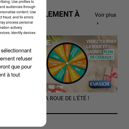
tising; Use profiles to
tand audiences through
personalise content; Use
ACTUELLEMENT À
Voir plus
 fraud, and fix errors;
GAGNER
 may process personal
mation actively
vices; Identify devices
n,
 sélectionnant
t.
lement refuser
eront que pour
nt à tout
s
TOURNEZ LA ROUE DE L'ÉTÉ !