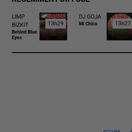
LIMP
DJ GOJA
13h29
13h29
13h27
13h27
Mi Chico
BIZKIT
Behind Blue
Eyes
ACCUEIL