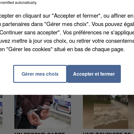
nsmitted automatically.
pter en cliquant sur "Accepter et fermer", ou affiner en
d'actualité à la SNCF. Le trafic ferroviaire restera
/ou partenaires dans "Gérer mes choix". Vous pouvez éga
cardie, comme les lignes Amiens-Lille, Amiens-Rouen,
"Continuer sans accepter". Vos préférences ne s'appliqu
rs-Abbeville entre autres. On compte six TER sur dix
uvez mettre à jour vos choix, ou retirer votre consenteme
en "Gérer les cookies" situé en bas de chaque page.
Gérer mes choix
Accepter et fermer