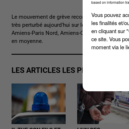
based on information tra
Vous pouvez acce
Le mouvement de grève reconductible est toujours 
les finalités et
très perturbé aujourd'hui sur les lignes TER Pi
en cliquant sur 
Amiens-Paris Nord, Amiens-Calais, Le Tréport Me
ce site. Vous po
en moyenne.
moment via le li
LES ARTICLES LES PLUS VUS