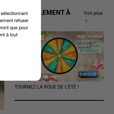
ACTUELLEMENT À
 sélectionnant
Voir plus
GAGNER
lement refuser
eront que pour
nt à tout
TOURNEZ LA ROUE DE L'ÉTÉ !