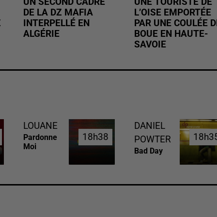
UN SECOND CADRE
UNE TOURISTE DE
DE LA DZ MAFIA
L’OISE EMPORTÉE
Z
INTERPELLÉ EN
PAR UNE COULÉE D
ALGÉRIE
BOUE EN HAUTE-
SAVOIE
LOUANE
DANIEL
18h38
18h38
18h3
18h3
Pardonne
POWTER
Moi
Bad Day