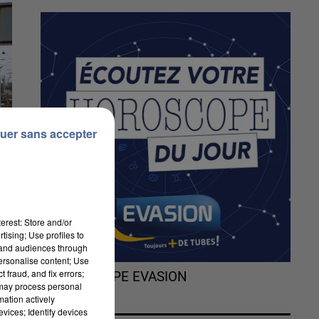
uer sans accepter
erest: Store and/or
tising; Use profiles to
tand audiences through
personalise content; Use
 fraud, and fix errors;
L'HOROSCOPE EVASION
 may process personal
mation actively
vices; Identify devices