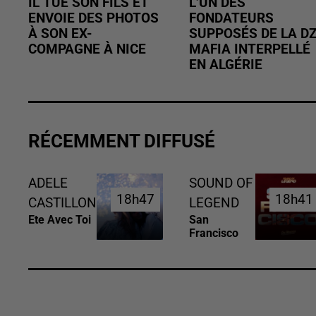
IL TUE SON FILS ET
L’UN DES
ENVOIE DES PHOTOS
FONDATEURS
À SON EX-
SUPPOSÉS DE LA D
COMPAGNE À NICE
MAFIA INTERPELLÉ
EN ALGÉRIE
RÉCEMMENT DIFFUSÉ
ADELE
SOUND OF
18h47
18h47
18h41
18h41
CASTILLON
LEGEND
Ete Avec Toi
San
Francisco