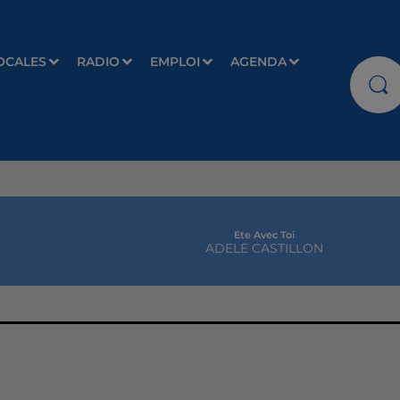
OCALES
RADIO
EMPLOI
AGENDA
Ete Avec Toi
ADELE CASTILLON