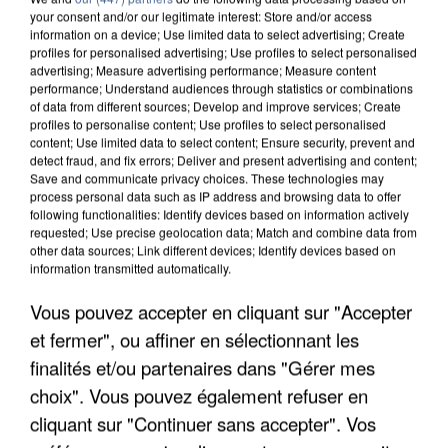
your consent and/or our legitimate interest: Store and/or access
information on a device; Use limited data to select advertising; Create
profiles for personalised advertising; Use profiles to select personalised
advertising; Measure advertising performance; Measure content
performance; Understand audiences through statistics or combinations
of data from different sources; Develop and improve services; Create
profiles to personalise content; Use profiles to select personalised
content; Use limited data to select content; Ensure security, prevent and
detect fraud, and fix errors; Deliver and present advertising and content;
Save and communicate privacy choices. These technologies may
process personal data such as IP address and browsing data to offer
following functionalities: Identify devices based on information actively
requested; Use precise geolocation data; Match and combine data from
other data sources; Link different devices; Identify devices based on
information transmitted automatically.
APRÈS TOUTES CES CANICULES, LES REFUGES
DE FAUNE SAUVAGE SONT...
Vous pouvez accepter en cliquant sur "Accepter
et fermer", ou affiner en sélectionnant les
finalités et/ou partenaires dans "Gérer mes
choix". Vous pouvez également refuser en
cliquant sur "Continuer sans accepter". Vos