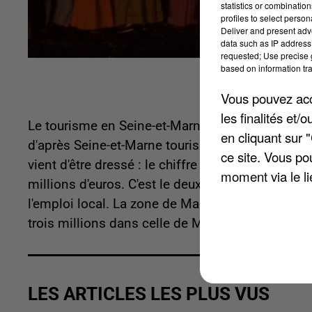
statistics or combinatio
profiles to select person
Deliver and present adv
data such as IP address 
requested; Use precise g
based on information tra
Vous pouvez acce
les finalités et
Le tourisme en Seine-et-Marne représente pas m
en cliquant sur 
d'après Seine-et-Marne tourisme, agence de déve
ce site. Vous po
vient d'être dressé : le chiffre d'affaires des ac
moment via le li
millions d'euros. C'est le deuxième secteur éc
l'emploi local. La zone de Marne-la-Vallée a enre
trois millions dans celle de Meaux.
LES ARTICLES LES PLUS VUS