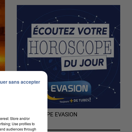
uer sans accepter
L'HOROSCOPE EVASION
erest: Store and/or
tising; Use profiles to
tand audiences through