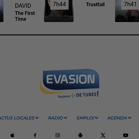
7h44
7h44
7h41
7h41
Trustfall
DAVID
The First
Time
ACTUS LOCALES
RADIO
EMPLOI
AGENDA