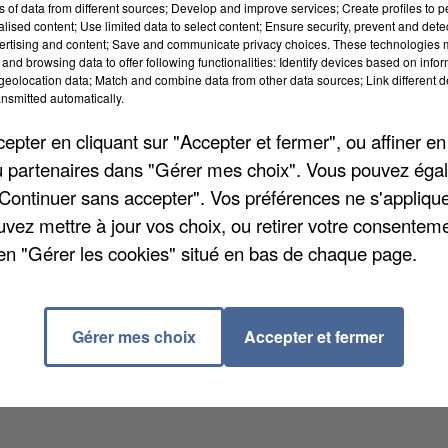
ns of data from different sources; Develop and improve services; Create profiles to 
alised content; Use limited data to select content; Ensure security, prevent and detect
ertising and content; Save and communicate privacy choices. These technologies
and browsing data to offer following functionalities: Identify devices based on infor
eolocation data; Match and combine data from other data sources; Link different de
nsmitted automatically.
pter en cliquant sur "Accepter et fermer", ou affiner en
/ou partenaires dans "Gérer mes choix". Vous pouvez éga
oins de 9 % de l'activité économique du départemen
"Continuer sans accepter". Vos préférences ne s'appliqu
loppement et de réservation touristiques. Un bilan
uvez mettre à jour vos choix, ou retirer votre consenteme
tivités caractéristiques du tourisme est estimé à 2,3
en "Gérer les cookies" situé en bas de chaque page.
onomique du département avec un fort impact sur
gistré plus de quatorze millions de nuitées, plus de
Gérer mes choix
Accepter et fermer