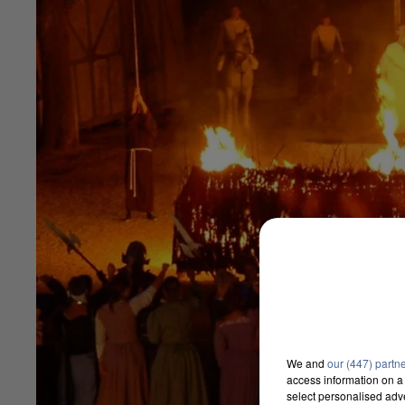
We and
our (447) partn
access information on a 
select personalised ad