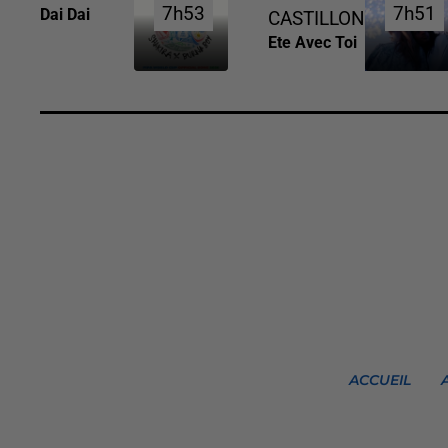
7h53
7h53
7h51
7h51
Dai Dai
CASTILLON
Ete Avec Toi
ACCUEIL