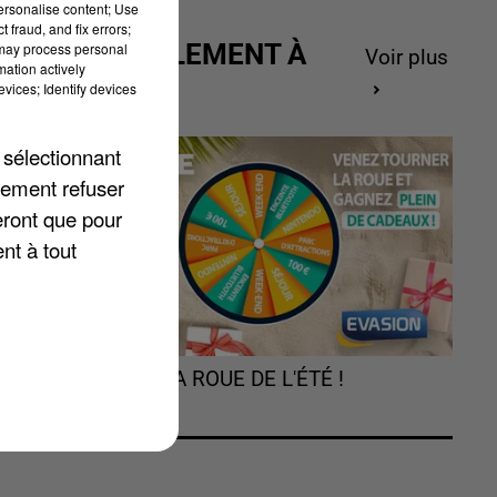
personalise content; Use
 fraud, and fix errors;
ACTUELLEMENT À
 may process personal
Voir plus
mation actively
GAGNER
vices; Identify devices
 sélectionnant
lement refuser
t
eront que pour
nt à tout
TOURNEZ LA ROUE DE L'ÉTÉ !