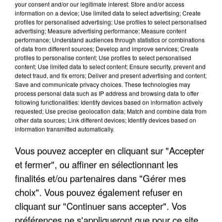
your consent and/or our legitimate interest: Store and/or access
information on a device; Use limited data to select advertising; Create
profiles for personalised advertising; Use profiles to select personalised
advertising; Measure advertising performance; Measure content
performance; Understand audiences through statistics or combinations
of data from different sources; Develop and improve services; Create
profiles to personalise content; Use profiles to select personalised
content; Use limited data to select content; Ensure security, prevent and
detect fraud, and fix errors; Deliver and present advertising and content;
Save and communicate privacy choices. These technologies may
process personal data such as IP address and browsing data to offer
following functionalities: Identify devices based on information actively
requested; Use precise geolocation data; Match and combine data from
other data sources; Link different devices; Identify devices based on
information transmitted automatically.
UN SECOND CADRE DE LA DZ MAFIA
INTERPELLÉ EN ALGÉRIE
Vous pouvez accepter en cliquant sur "Accepter
et fermer", ou affiner en sélectionnant les
finalités et/ou partenaires dans "Gérer mes
choix". Vous pouvez également refuser en
cliquant sur "Continuer sans accepter". Vos
préférences ne s'appliqueront que pour ce site.