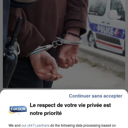
L’UN DES FONDATEURS SUPPOSÉS DE LA DZ
Continuer sans accepter
MAFIA INTERPELLÉ EN ALGÉRIE
Le respect de votre vie privée est
notre priorité
We and
our (447) partners
do the following data processing based on