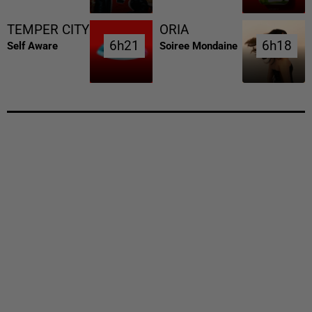
TEMPER CITY
ORIA
6h21
6h21
6h18
6h18
Self Aware
Soiree Mondaine