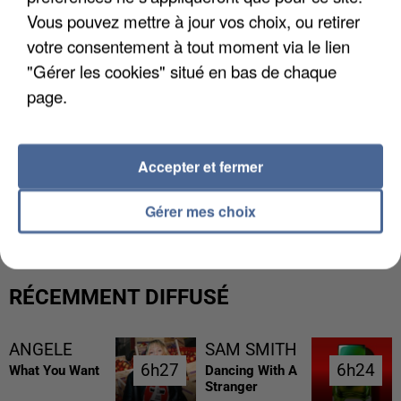
Vous pouvez mettre à jour vos choix, ou retirer
votre consentement à tout moment via le lien
"Gérer les cookies" situé en bas de chaque
page.
Accepter et fermer
UNE TOURISTE DE L’OISE EMPORTÉE PAR UNE
COULÉE DE BOUE EN HAUTE-SAVOIE
Gérer mes choix
RÉCEMMENT DIFFUSÉ
ANGELE
SAM SMITH
6h27
6h27
6h24
6h24
What You Want
Dancing With A
Stranger