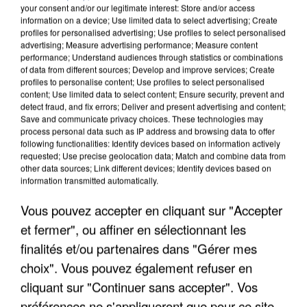
your consent and/or our legitimate interest: Store and/or access
information on a device; Use limited data to select advertising; Create
profiles for personalised advertising; Use profiles to select personalised
advertising; Measure advertising performance; Measure content
performance; Understand audiences through statistics or combinations
of data from different sources; Develop and improve services; Create
profiles to personalise content; Use profiles to select personalised
content; Use limited data to select content; Ensure security, prevent and
detect fraud, and fix errors; Deliver and present advertising and content;
Save and communicate privacy choices. These technologies may
process personal data such as IP address and browsing data to offer
following functionalities: Identify devices based on information actively
requested; Use precise geolocation data; Match and combine data from
other data sources; Link different devices; Identify devices based on
information transmitted automatically.
APRÈS TOUTES CES CANICULES, LES REFUGES
DE FAUNE SAUVAGE SONT...
Vous pouvez accepter en cliquant sur "Accepter
et fermer", ou affiner en sélectionnant les
finalités et/ou partenaires dans "Gérer mes
choix". Vous pouvez également refuser en
cliquant sur "Continuer sans accepter". Vos
préférences ne s'appliqueront que pour ce site.