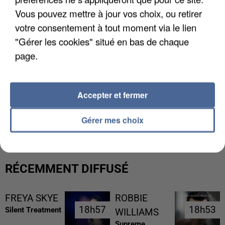
Vous pouvez mettre à jour vos choix, ou retirer
votre consentement à tout moment via le lien
"Gérer les cookies" situé en bas de chaque
page.
Accepter et fermer
L’UN DES FONDATEURS SUPPOSÉS DE LA DZ
MAFIA INTERPELLÉ EN ALGÉRIE
Gérer mes choix
RÉCEMMENT DIFFUSÉ
FREYA SKYE
ROBBIE
18h57
18h57
18h53
18h53
Silent Treatment
WILLIAMS
Supreme