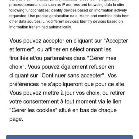
DE SOLIDARITÉ AVEC LES...
process personal data such as IP address and browsing data to offer
following functionalities: Identify devices based on information actively
requested; Use precise geolocation data; Match and combine data from
other data sources; Link different devices; Identify devices based on
information transmitted automatically.
Vous pouvez accepter en cliquant sur "Accepter
et fermer", ou affiner en sélectionnant les
finalités et/ou partenaires dans "Gérer mes
choix". Vous pouvez également refuser en
cliquant sur "Continuer sans accepter". Vos
préférences ne s'appliqueront que pour ce site.
Vous pouvez mettre à jour vos choix, ou retirer
votre consentement à tout moment via le lien
"Gérer les cookies" situé en bas de chaque
APRÈS TOUTES CES CANICULES, LES REFUGES
page.
DE FAUNE SAUVAGE SONT...