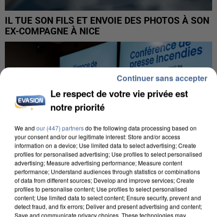
IL TUE SON FILS ET ENVOIE DES PHOTOS À SON
EX-COMPAGNE À NICE
Continuer sans accepter
Le respect de votre vie privée est
notre priorité
We and
our (447) partners
do the following data processing based on
your consent and/or our legitimate interest: Store and/or access
information on a device; Use limited data to select advertising; Create
profiles for personalised advertising; Use profiles to select personalised
advertising; Measure advertising performance; Measure content
performance; Understand audiences through statistics or combinations
of data from different sources; Develop and improve services; Create
profiles to personalise content; Use profiles to select personalised
content; Use limited data to select content; Ensure security, prevent and
detect fraud, and fix errors; Deliver and present advertising and content;
INCENDIES : L’ÎLE-DE-FRANCE LANCE UN ÉLAN
Save and communicate privacy choices. These technologies may