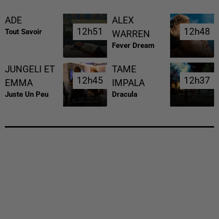
ADE
ALEX
12h51
12h51
12h48
12h48
Tout Savoir
WARREN
Fever Dream
JUNGELI ET
TAME
12h45
12h45
12h37
12h37
EMMA
IMPALA
Juste Un Peu
Dracula