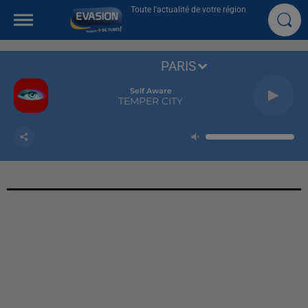
Toute l'actualité de votre région
PARIS
Self Aware
TEMPER CITY