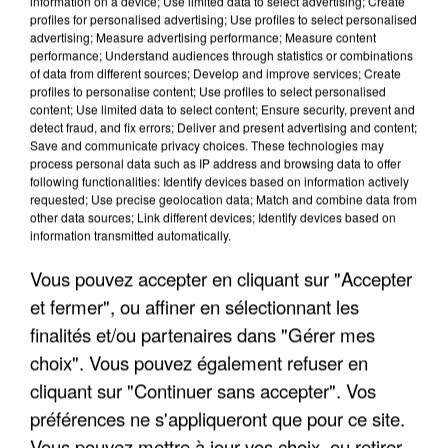
information on a device; Use limited data to select advertising; Create
profiles for personalised advertising; Use profiles to select personalised
advertising; Measure advertising performance; Measure content
performance; Understand audiences through statistics or combinations
of data from different sources; Develop and improve services; Create
profiles to personalise content; Use profiles to select personalised
content; Use limited data to select content; Ensure security, prevent and
detect fraud, and fix errors; Deliver and present advertising and content;
Save and communicate privacy choices. These technologies may
process personal data such as IP address and browsing data to offer
following functionalities: Identify devices based on information actively
requested; Use precise geolocation data; Match and combine data from
APRÈS TOUTES CES CANICULES, LES REFUGES
other data sources; Link different devices; Identify devices based on
DE FAUNE SAUVAGE SONT...
information transmitted automatically.
Vous pouvez accepter en cliquant sur "Accepter
et fermer", ou affiner en sélectionnant les
finalités et/ou partenaires dans "Gérer mes
choix". Vous pouvez également refuser en
cliquant sur "Continuer sans accepter". Vos
préférences ne s'appliqueront que pour ce site.
Vous pouvez mettre à jour vos choix, ou retirer