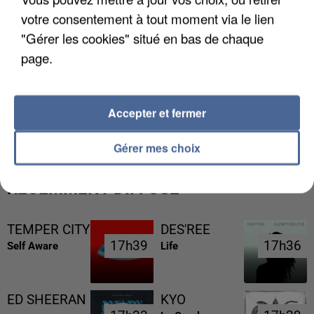
votre consentement à tout moment via le lien
"Gérer les cookies" situé en bas de chaque
page.
L’UN DES FONDATEURS SUPPOSÉS DE LA DZ
Accepter et fermer
MAFIA INTERPELLÉ EN ALGÉRIE
Gérer mes choix
RÉCEMMENT DIFFUSÉ
TEMPER CITY
DES'REE
17h39
17h39
17h36
17h36
Self Aware
Life
ED SHEERAN
KYO