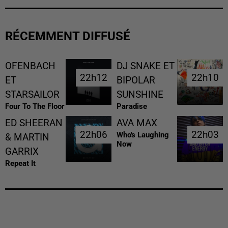
RÉCEMMENT DIFFUSÉ
OFENBACH
DJ SNAKE ET
22h12
22h12
22h10
22h10
ET
BIPOLAR
STARSAILOR
SUNSHINE
Four To The Floor
Paradise
ED SHEERAN
AVA MAX
22h06
22h06
22h03
22h03
Who's Laughing
& MARTIN
Now
GARRIX
Repeat It