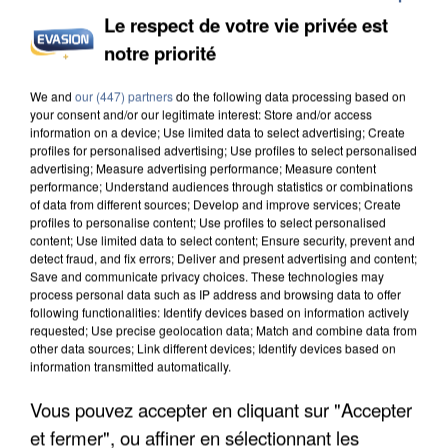
Le respect de votre vie privée est
notre priorité
L’UN DES FONDATEURS SUPPOSÉS DE LA DZ
MAFIA INTERPELLÉ EN ALGÉRIE
We and
our (447) partners
do the following data processing based on
your consent and/or our legitimate interest: Store and/or access
information on a device; Use limited data to select advertising; Create
profiles for personalised advertising; Use profiles to select personalised
advertising; Measure advertising performance; Measure content
performance; Understand audiences through statistics or combinations
of data from different sources; Develop and improve services; Create
profiles to personalise content; Use profiles to select personalised
content; Use limited data to select content; Ensure security, prevent and
detect fraud, and fix errors; Deliver and present advertising and content;
Save and communicate privacy choices. These technologies may
process personal data such as IP address and browsing data to offer
following functionalities: Identify devices based on information actively
requested; Use precise geolocation data; Match and combine data from
other data sources; Link different devices; Identify devices based on
information transmitted automatically.
Vous pouvez accepter en cliquant sur "Accepter
et fermer", ou affiner en sélectionnant les