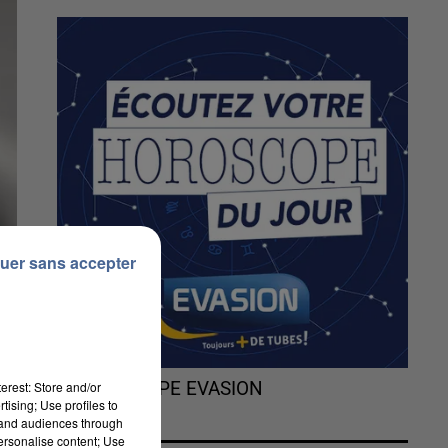
uer sans accepter
erest: Store and/or
L'HOROSCOPE EVASION
tising; Use profiles to
tand audiences through
personalise content; Use