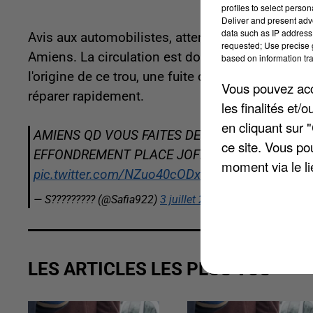
profiles to select person
Deliver and present adv
data such as IP address 
Avis aux automobilistes, attention : un énorme t
requested; Use precise g
Amiens. La circulation est donc limitée dans le 
based on information tra
l'origine de ce trou, une fuite d'eau sur une cana
Vous pouvez acce
réparer rapidement.
les finalités et
en cliquant sur 
AMIENS QD VOUS FAITES DES TRAVAUX FAITE
ce site. Vous po
EFFONDREMENT PLACE JOFFRE Y'A UN TYPE IL
moment via le li
pic.twitter.com/NZuo40cODx
— S????????? (@Safia922)
3 juillet 2018
LES ARTICLES LES PLUS VUS