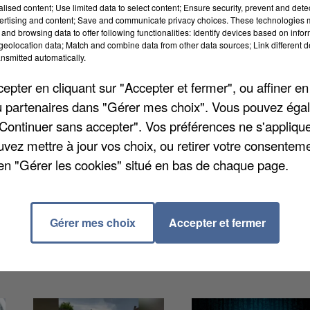
alised content; Use limited data to select content; Ensure security, prevent and detect
ertising and content; Save and communicate privacy choices. These technologies
and browsing data to offer following functionalities: Identify devices based on infor
rou s'est formé sur la chaussée place Maréchal Joffre
eolocation data; Match and combine data from other data sources; Link different de
secteur et un périmètre de sécurité est en place. A
nsmitted automatically.
lisation. Les agents sont à pied d'œuvre pour tout
pter en cliquant sur "Accepter et fermer", ou affiner en
/ou partenaires dans "Gérer mes choix". Vous pouvez éga
"Continuer sans accepter". Vos préférences ne s'appliqu
S LES AU MOINS CORRECTEMENT WSH C'EST QUOI CE
uvez mettre à jour vos choix, ou retirer votre consenteme
 A MANQUÉ À RIEN D'Y TOMBER EN VOITURE
en "Gérer les cookies" situé en bas de chaque page.
Gérer mes choix
Accepter et fermer