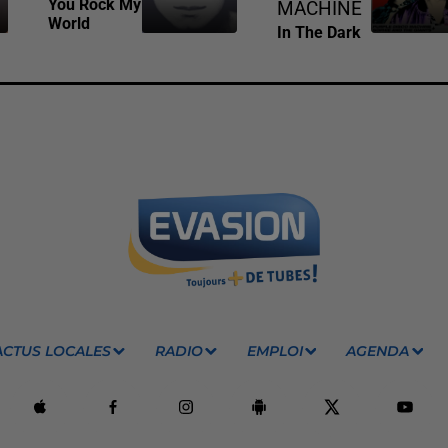
You Rock My
MACHINE
World
In The Dark
ACTUS LOCALES
RADIO
EMPLOI
AGENDA