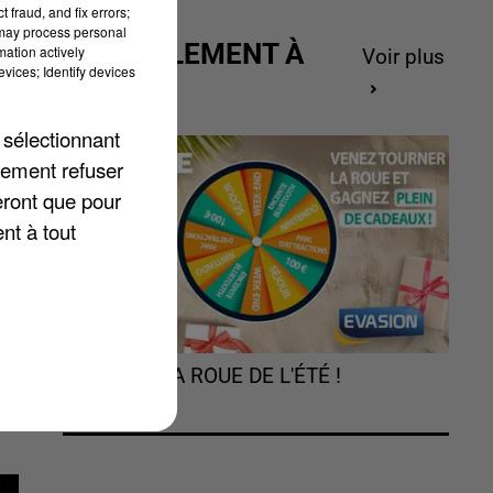
 fraud, and fix errors;
 may process personal
ACTUELLEMENT À
mation actively
Voir plus
 à
vices; Identify devices
GAGNER
 sélectionnant
lement refuser
eront que pour
T
nt à tout
TOURNEZ LA ROUE DE L'ÉTÉ !