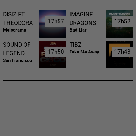
DISIZ ET
IMAGINE
17h57
17h57
17h52
17h52
THEODORA
DRAGONS
Melodrama
Bad Liar
SOUND OF
TIBZ
17h50
17h50
17h48
17h48
Take Me Away
LEGEND
San Francisco