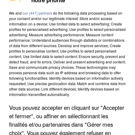
DE SOLIDARITÉ AVEC LES...
We and
our (447) partners
do the following data processing based on
your consent and/or our legitimate interest: Store and/or access
information on a device; Use limited data to select advertising; Create
profiles for personalised advertising; Use profiles to select personalised
advertising; Measure advertising performance; Measure content
performance; Understand audiences through statistics or combinations
of data from different sources; Develop and improve services; Create
profiles to personalise content; Use profiles to select personalised
content; Use limited data to select content; Ensure security, prevent and
detect fraud, and fix errors; Deliver and present advertising and content;
Save and communicate privacy choices. These technologies may
process personal data such as IP address and browsing data to offer
following functionalities: Identify devices based on information actively
requested; Use precise geolocation data; Match and combine data from
other data sources; Link different devices; Identify devices based on
information transmitted automatically.
Vous pouvez accepter en cliquant sur "Accepter
APRÈS TOUTES CES CANICULES, LES REFUGES
et fermer", ou affiner en sélectionnant les
DE FAUNE SAUVAGE SONT...
finalités et/ou partenaires dans "Gérer mes
choix". Vous pouvez également refuser en