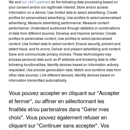
We and
our (447) partners
do the following data processing based on
your consent and/or our legitimate interest: Store and/or access
information on a device; Use limited data to select advertising; Create
profiles for personalised advertising; Use profiles to select personalised
advertising; Measure advertising performance; Measure content
performance; Understand audiences through statistics or combinations
of data from different sources; Develop and improve services; Create
profiles to personalise content; Use profiles to select personalised
content; Use limited data to select content; Ensure security, prevent and
detect fraud, and fix errors; Deliver and present advertising and content;
Save and communicate privacy choices. These technologies may
process personal data such as IP address and browsing data to offer
following functionalities: Identify devices based on information actively
requested; Use precise geolocation data; Match and combine data from
other data sources; Link different devices; Identify devices based on
information transmitted automatically.
UN SECOND CADRE DE LA DZ MAFIA
Vous pouvez accepter en cliquant sur "Accepter
INTERPELLÉ EN ALGÉRIE
et fermer", ou affiner en sélectionnant les
finalités et/ou partenaires dans "Gérer mes
choix". Vous pouvez également refuser en
cliquant sur "Continuer sans accepter". Vos