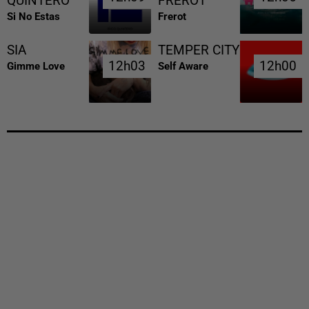
QUINTERO
FREROT
Si No Estas
Frerot
SIA
TEMPER CITY
12h03
12h03
12h00
12h00
Gimme Love
Self Aware