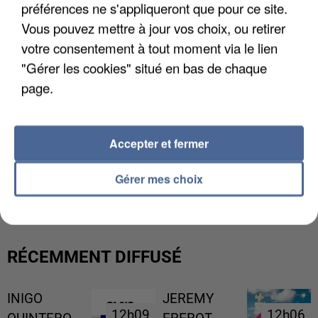
préférences ne s'appliqueront que pour ce site.
Vous pouvez mettre à jour vos choix, ou retirer
votre consentement à tout moment via le lien
"Gérer les cookies" situé en bas de chaque
page.
Accepter et fermer
UNE TOURISTE DE L’OISE EMPORTÉE PAR UNE
Gérer mes choix
COULÉE DE BOUE EN HAUTE-SAVOIE
RÉCEMMENT DIFFUSÉ
INIGO
JEREMY
12h09
12h09
12h06
12h06