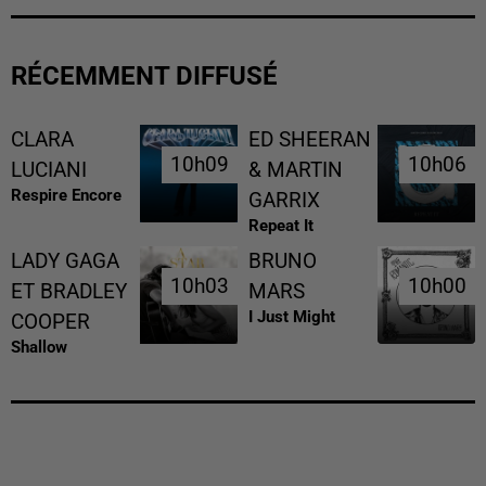
RÉCEMMENT DIFFUSÉ
CLARA
ED SHEERAN
10h09
10h09
10h06
10h06
LUCIANI
& MARTIN
Respire Encore
GARRIX
Repeat It
LADY GAGA
BRUNO
10h03
10h03
10h00
10h00
ET BRADLEY
MARS
I Just Might
COOPER
Shallow