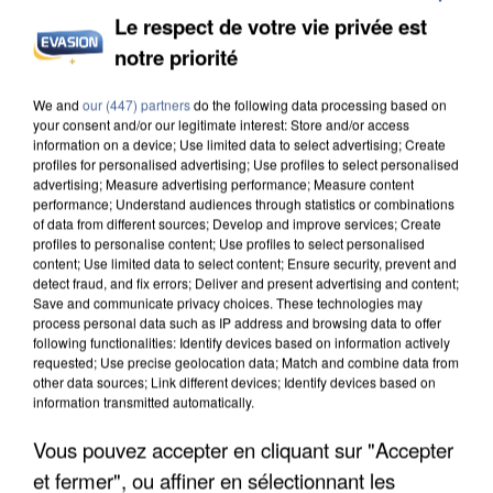
Le respect de votre vie privée est
notre priorité
INCENDIES : L’ÎLE-DE-FRANCE LANCE UN ÉLAN
DE SOLIDARITÉ AVEC LES...
We and
our (447) partners
do the following data processing based on
your consent and/or our legitimate interest: Store and/or access
information on a device; Use limited data to select advertising; Create
profiles for personalised advertising; Use profiles to select personalised
advertising; Measure advertising performance; Measure content
performance; Understand audiences through statistics or combinations
of data from different sources; Develop and improve services; Create
profiles to personalise content; Use profiles to select personalised
content; Use limited data to select content; Ensure security, prevent and
detect fraud, and fix errors; Deliver and present advertising and content;
Save and communicate privacy choices. These technologies may
process personal data such as IP address and browsing data to offer
following functionalities: Identify devices based on information actively
requested; Use precise geolocation data; Match and combine data from
other data sources; Link different devices; Identify devices based on
information transmitted automatically.
Vous pouvez accepter en cliquant sur "Accepter
et fermer", ou affiner en sélectionnant les