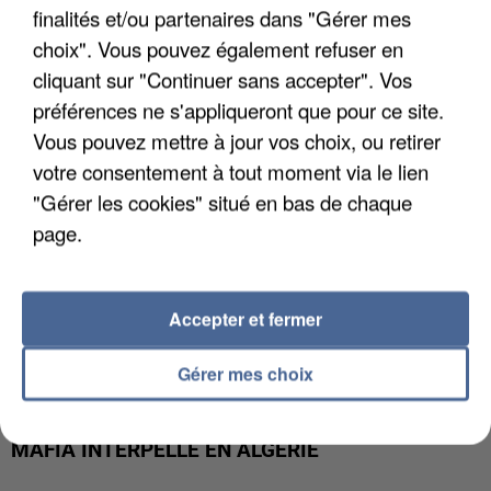
APRÈS TOUTES CES CANICULES, LES REFUGES
finalités et/ou partenaires dans "Gérer mes
DE FAUNE SAUVAGE SONT...
choix". Vous pouvez également refuser en
cliquant sur "Continuer sans accepter". Vos
préférences ne s'appliqueront que pour ce site.
Vous pouvez mettre à jour vos choix, ou retirer
votre consentement à tout moment via le lien
"Gérer les cookies" situé en bas de chaque
page.
Accepter et fermer
Gérer mes choix
L’UN DES FONDATEURS SUPPOSÉS DE LA DZ
MAFIA INTERPELLÉ EN ALGÉRIE