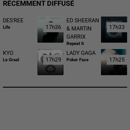
RÉCEMMENT DIFFUSÉ
DES'REE
ED SHEERAN
17h36
17h36
17h33
17h33
Life
& MARTIN
GARRIX
Repeat It
KYO
LADY GAGA
17h29
17h29
17h25
17h25
Le Graal
Poker Face