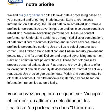
INCENDIES : L’ÎLE-DE-FRANCE LANCE UN ÉLAN
notre priorité
DE SOLIDARITÉ AVEC LES...
We and
our (447) partners
do the following data processing based on
your consent and/or our legitimate interest: Store and/or access
information on a device; Use limited data to select advertising; Create
profiles for personalised advertising; Use profiles to select personalised
advertising; Measure advertising performance; Measure content
performance; Understand audiences through statistics or combinations
of data from different sources; Develop and improve services; Create
profiles to personalise content; Use profiles to select personalised
content; Use limited data to select content; Ensure security, prevent and
detect fraud, and fix errors; Deliver and present advertising and content;
Save and communicate privacy choices. These technologies may
process personal data such as IP address and browsing data to offer
following functionalities: Identify devices based on information actively
requested; Use precise geolocation data; Match and combine data from
other data sources; Link different devices; Identify devices based on
information transmitted automatically.
Vous pouvez accepter en cliquant sur "Accepter
APRÈS TOUTES CES CANICULES, LES REFUGES
et fermer", ou affiner en sélectionnant les
DE FAUNE SAUVAGE SONT...
finalités et/ou partenaires dans "Gérer mes