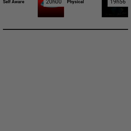
20h00
20h00
19h56
19h56
Self Aware
Physical