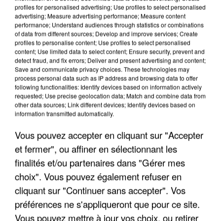
profiles for personalised advertising; Use profiles to select personalised
advertising; Measure advertising performance; Measure content
performance; Understand audiences through statistics or combinations
of data from different sources; Develop and improve services; Create
profiles to personalise content; Use profiles to select personalised
content; Use limited data to select content; Ensure security, prevent and
detect fraud, and fix errors; Deliver and present advertising and content;
Save and communicate privacy choices. These technologies may
process personal data such as IP address and browsing data to offer
following functionalities: Identify devices based on information actively
requested; Use precise geolocation data; Match and combine data from
APRÈS TOUTES CES CANICULES, LES REFUGES
other data sources; Link different devices; Identify devices based on
DE FAUNE SAUVAGE SONT...
information transmitted automatically.
Vous pouvez accepter en cliquant sur "Accepter
et fermer", ou affiner en sélectionnant les
finalités et/ou partenaires dans "Gérer mes
choix". Vous pouvez également refuser en
cliquant sur "Continuer sans accepter". Vos
préférences ne s'appliqueront que pour ce site.
Vous pouvez mettre à jour vos choix, ou retirer