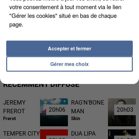
votre consentement à tout moment via le lien
"Gérer les cookies" situé en bas de chaque
page.
L’UN DES FONDATEURS SUPPOSÉS DE LA DZ
Accepter et fermer
MAFIA INTERPELLÉ EN ALGÉRIE
Gérer mes choix
RÉCEMMENT DIFFUSÉ
JEREMY
RAG'N'BONE
20h06
20h06
20h03
20h03
FREROT
MAN
Frerot
Skin
TEMPER CITY
DUA LIPA