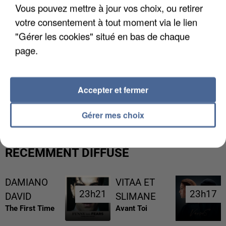
Vous pouvez mettre à jour vos choix, ou retirer
votre consentement à tout moment via le lien
"Gérer les cookies" situé en bas de chaque
page.
L’UN DES FONDATEURS SUPPOSÉS DE LA DZ
Accepter et fermer
MAFIA INTERPELLÉ EN ALGÉRIE
Gérer mes choix
RÉCEMMENT DIFFUSÉ
DAMIANO
VITAA ET
23h21
23h21
23h17
23h17
DAVID
SLIMANE
The First Time
Avant Toi