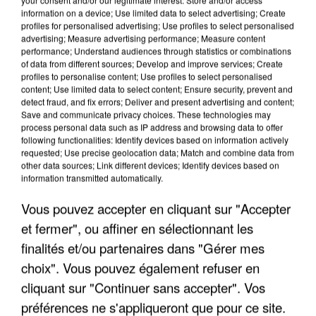
information on a device; Use limited data to select advertising; Create
profiles for personalised advertising; Use profiles to select personalised
advertising; Measure advertising performance; Measure content
performance; Understand audiences through statistics or combinations
of data from different sources; Develop and improve services; Create
profiles to personalise content; Use profiles to select personalised
content; Use limited data to select content; Ensure security, prevent and
detect fraud, and fix errors; Deliver and present advertising and content;
Save and communicate privacy choices. These technologies may
process personal data such as IP address and browsing data to offer
following functionalities: Identify devices based on information actively
requested; Use precise geolocation data; Match and combine data from
other data sources; Link different devices; Identify devices based on
APRÈS TOUTES CES CANICULES, LES REFUGES
information transmitted automatically.
DE FAUNE SAUVAGE SONT...
Vous pouvez accepter en cliquant sur "Accepter
et fermer", ou affiner en sélectionnant les
finalités et/ou partenaires dans "Gérer mes
choix". Vous pouvez également refuser en
cliquant sur "Continuer sans accepter". Vos
préférences ne s'appliqueront que pour ce site.