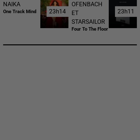
NAIKA
OFENBACH
23h14
23h14
23h11
23h11
One Track Mind
ET
STARSAILOR
Four To The Floor