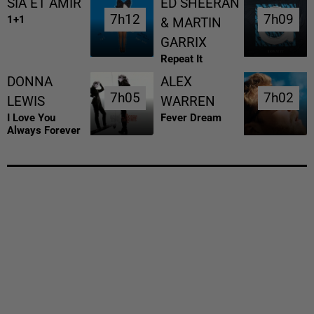
SIA ET AMIR
ED SHEERAN
7h12
7h12
7h09
7h09
1+1
& MARTIN
GARRIX
Repeat It
DONNA
ALEX
7h05
7h05
7h02
7h02
LEWIS
WARREN
I Love You
Fever Dream
Always Forever