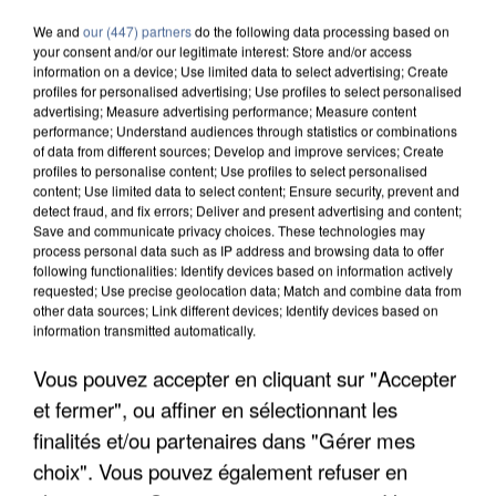
We and
our (447) partners
do the following data processing based on
your consent and/or our legitimate interest: Store and/or access
information on a device; Use limited data to select advertising; Create
profiles for personalised advertising; Use profiles to select personalised
advertising; Measure advertising performance; Measure content
performance; Understand audiences through statistics or combinations
of data from different sources; Develop and improve services; Create
profiles to personalise content; Use profiles to select personalised
content; Use limited data to select content; Ensure security, prevent and
detect fraud, and fix errors; Deliver and present advertising and content;
Save and communicate privacy choices. These technologies may
process personal data such as IP address and browsing data to offer
following functionalities: Identify devices based on information actively
requested; Use precise geolocation data; Match and combine data from
other data sources; Link different devices; Identify devices based on
information transmitted automatically.
L’UN DES FONDATEURS SUPPOSÉS DE LA DZ
Vous pouvez accepter en cliquant sur "Accepter
MAFIA INTERPELLÉ EN ALGÉRIE
et fermer", ou affiner en sélectionnant les
finalités et/ou partenaires dans "Gérer mes
choix". Vous pouvez également refuser en