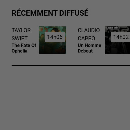
RÉCEMMENT DIFFUSÉ
TAYLOR
CLAUDIO
14h06
14h06
14h02
14h02
SWIFT
CAPEO
The Fate Of
Un Homme
Ophelia
Debout