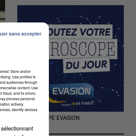
uer sans accepter
erest: Store and/or
tising; Use profiles to
tand audiences through
personalise content; Use
 fraud, and fix errors;
00
 may process personal
mation actively
de
vices; Identify devices
s,
L'HOROSCOPE EVASION
s
 sélectionnant