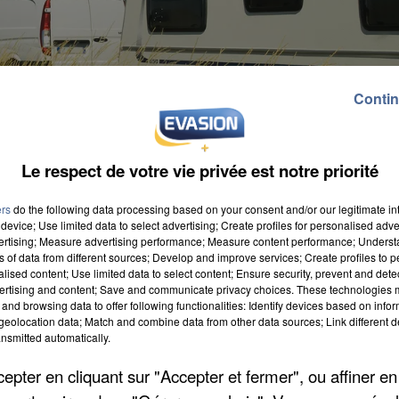
Contin
Le respect de votre vie privée est notre priorité
ers
do the following data processing based on your consent and/or our legitimate int
device; Use limited data to select advertising; Create profiles for personalised adver
fs étaient réalisés. Parmi les territoires qui ont fait
vertising; Measure advertising performance; Measure content performance; Unders
ns of data from different sources; Develop and improve services; Create profiles to 
rcommunalités de Melun, Nemours, Provins ou bien
alised content; Use limited data to select content; Ensure security, prevent and detect
ue encore quatre aires de grand passage et plus de 3
ertising and content; Save and communicate privacy choices. These technologies
and browsing data to offer following functionalities: Identify devices based on infor
ur les communautés de communes de Fontainebleau et 
eolocation data; Match and combine data from other data sources; Link different de
nd donc 22 places à Montereau, 20 à Samois et Vulaine
nsmitted automatically.
ux des quatre aires doivent émerger dans les secteur
pter en cliquant sur "Accepter et fermer", ou affiner en