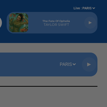
Live :
PARIS
The Fate Of Ophelia
TAYLOR SWIFT
PARIS