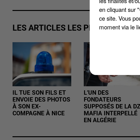
les finalités et
en cliquant sur 
ce site. Vous po
moment via le li
LES ARTICLES LES PLUS VUS
IL TUE SON FILS ET
L’UN DES
ENVOIE DES PHOTOS
FONDATEURS
À SON EX-
SUPPOSÉS DE LA D
COMPAGNE À NICE
MAFIA INTERPELLÉ
EN ALGÉRIE