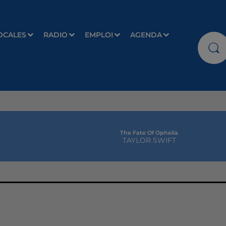
OCALES
RADIO
EMPLOI
AGENDA
The Fate Of Ophelia
TAYLOR SWIFT