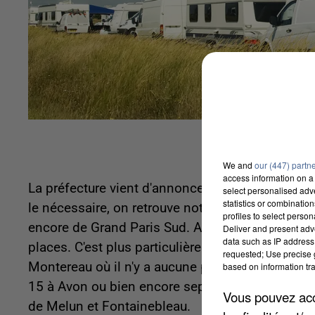
We and
our (447) partn
access information on a 
La préfecture vient d'annoncer que 75% des objecti
select personalised ad
statistics or combinatio
le nécessaire, on retrouve notamment les inte
profiles to select person
encore de Grand Paris Sud. Aujourd'hui, il manq
Deliver and present adv
data such as IP address 
places. C'est plus particulièrement le cas po
requested; Use precise g
Montereau où il n'y a aucune place. L'Etat atte
based on information tra
15 à Avon ou bien encore sept à Bois-le-Roi. De
Vous pouvez acce
de Melun et Fontainebleau.