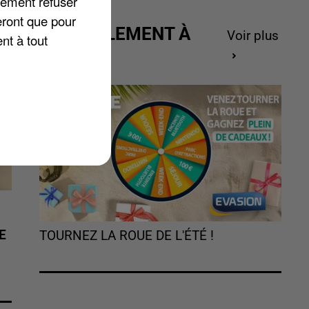
lement refuser
eront que pour
ACTUELLEMENT À
Voir plus
nt à tout
GAGNER
E
TOURNEZ LA ROUE DE L'ÉTÉ !