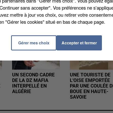
/ou partenaires dans "Gérer mes choix". Vous pouvez éga
"Continuer sans accepter". Vos préférences ne s'appliqu
uvez mettre à jour vos choix, ou retirer votre consenteme
en "Gérer les cookies" situé en bas de chaque page.
Gérer mes choix
Accepter et fermer
UN SECOND CADRE
UNE TOURISTE DE
DE LA DZ MAFIA
L’OISE EMPORTÉE
Z
INTERPELLÉ EN
PAR UNE COULÉE D
ALGÉRIE
BOUE EN HAUTE-
SAVOIE