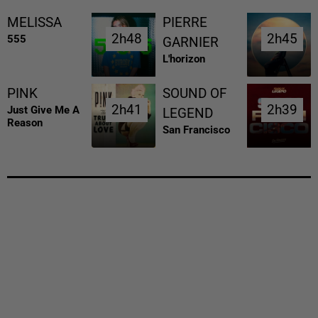
MELISSA
PIERRE
2h48
2h48
2h45
2h45
555
GARNIER
L'horizon
PINK
SOUND OF
2h41
2h41
2h39
2h39
Just Give Me A
LEGEND
Reason
San Francisco