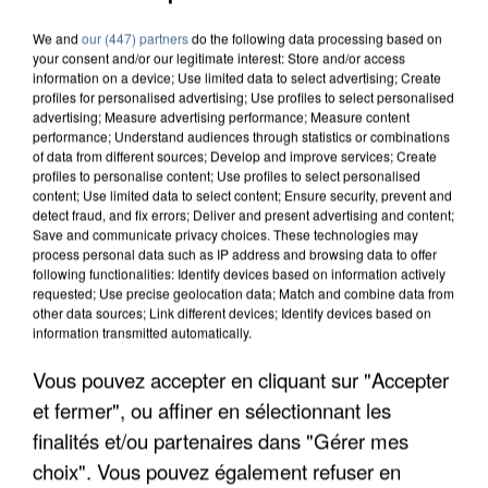
We and
our (447) partners
do the following data processing based on
your consent and/or our legitimate interest: Store and/or access
information on a device; Use limited data to select advertising; Create
profiles for personalised advertising; Use profiles to select personalised
advertising; Measure advertising performance; Measure content
performance; Understand audiences through statistics or combinations
of data from different sources; Develop and improve services; Create
profiles to personalise content; Use profiles to select personalised
content; Use limited data to select content; Ensure security, prevent and
detect fraud, and fix errors; Deliver and present advertising and content;
Save and communicate privacy choices. These technologies may
process personal data such as IP address and browsing data to offer
following functionalities: Identify devices based on information actively
requested; Use precise geolocation data; Match and combine data from
other data sources; Link different devices; Identify devices based on
information transmitted automatically.
Vous pouvez accepter en cliquant sur "Accepter
APRÈS TOUTES CES CANICULES, LES REFUGES
et fermer", ou affiner en sélectionnant les
DE FAUNE SAUVAGE SONT...
finalités et/ou partenaires dans "Gérer mes
choix". Vous pouvez également refuser en